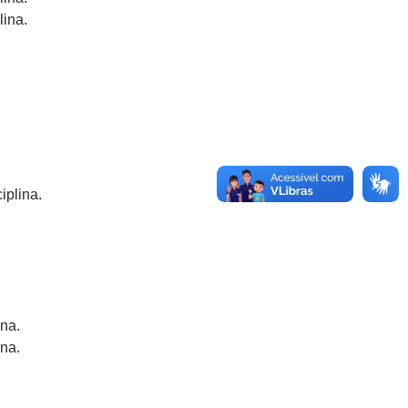
lina.
iplina.
ina.
ina.