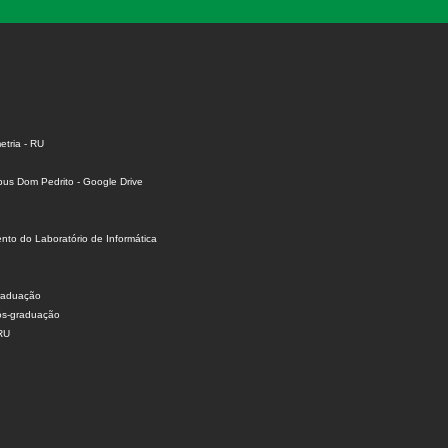
tria - RU
us Dom Pedrito - Google Drive
to do Laboratório de Informática
raduação
ós-graduação
 RU