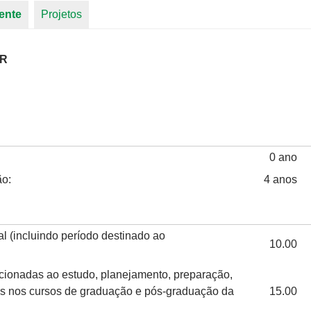
ente
(aba ativa)
Projetos
ER
0 ano
ão:
4 anos
l (incluindo período destinado ao
10.00
acionadas ao estudo, planejamento, preparação,
as nos cursos de graduação e pós-graduação da
15.00