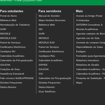
 96450-000 - Fone (53)3243-7300
Para estudantes
Para servidores
Mais
Portal do Aluno
Manual do Servidor
Acesso ao Antigo Portal
Biblioteca Web
Mapa Horários Docentes
A Unipampa
Normalização de Trabalhos
Biblioteca Web
DATERRA Consultoria Jr.
GURI
SEI
Normas Acadêmicas
MOODLE
GURI
Agendar cadastro de Biome
MOODLE EAD
MOODLE
Agendar uso de Sala
Painel de Serviços
MOODLE EAD
Controle de compras Camp
Certificados Eletrônicos
Painel de Serviços
Disponibilidade de Salas
Cardápios RU
Certificados Eletrônicos
Estágios
Calendário Acadêmico
Cardápios RUs
Formulário para Agendamen
Calendário da Pós-graduação
Calendário Acadêmico
Relatórios Interativos
GAUCHA
SIPPEE
Relatórios de Gestão
Colações de Grau
GAUCHA
Calendário Acadêmico - G
Assistência Estudantil
SGI
Calendário Acadêmico - P
Fale conosco NuDEs/PRODAE
Calendário da Pós-graduação
Pesquisa de Satisfação -
Dúvidas Frequentes
Dúvidas Frequentes
Mapa
Dados Abertos
Dados Abertos
Guia Telefônico