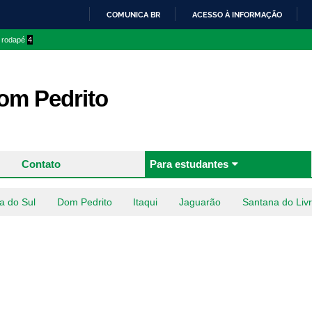
Pular
COMUNICA BR
ACESSO À INFORMAÇÃO
para o
IR
o rodapé
4
conteúdo
PARA
principal
O
CONTEÚDO
m Pedrito
Contato
Para estudantes
a do Sul
Dom Pedrito
Itaqui
Jaguarão
Santana do Liv