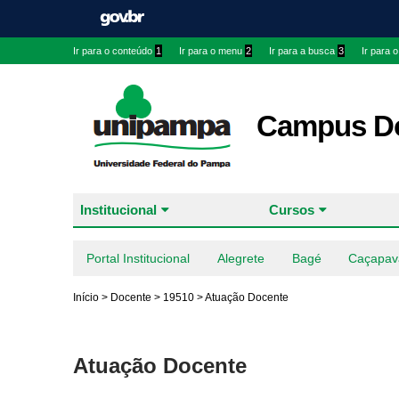
Ir para o conteúdo
1
Ir para o menu
2
Ir para a busca
3
Ir para 
Campus Do
Institucional
Cursos
Portal Institucional
Alegrete
Bagé
Caçapav
Início
>
Docente
>
19510
>
Atuação Docente
Atuação Docente