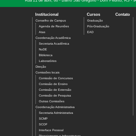
Rua 21 de abril, 80 - Bairro São Gregório - Dom Pedrito, RS -
Institucional
Cursos
Contato
Conselho de Campus
Graduação
Agenda de Reuniões
Pós-Graduação
Atas
EAD
Coordenação Acadêmica
Secretaria Acadêmica
NuDE
Biblioteca
Laboratórios
Direção
Comissões locais
Comissão de Concursos
Comissão de Ensino
Comissão de Extensão
Comissão de Pesquisa
Outras Comissões
Coordenação Administrativa
Secretaria Administrativa
SCMP
SCOF
Interface Pessoal
Planejamento e Infraestrutura