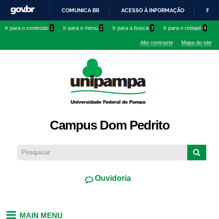
Pular
COMUNICA BR
ACESSO À INFORMAÇÃO
PART
para o
IR
Ir para o conteúdo
1
Ir para o menu
2
Ir para a busca
3
Ir para o rodapé
4
conteúdo
PARA
principal
Alto contraste
Mapa do site
O
CONTEÚDO
Campus Dom Pedrito
Ouvidoria
MAIN MENU