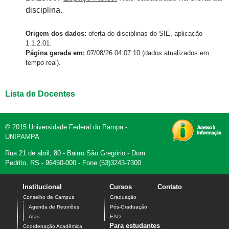
disciplina.
Origem dos dados:
oferta de disciplinas do SIE, aplicação
1.1.2.01.
Página gerada em:
07/08/26 04:07:10 (dados atualizados em
tempo real).
Lista de Docentes
© 2015 Universidade Federal do Pampa -
UNIPAMPA
Rua 21 de abril, 80 - Bairro São Gregório - Dom
Pedrito, RS - 96450-000 - Fone (53)3243-7300
Institucional
Cursos
Contato
Conselho de Campus
Graduação
Agenda de Reuniões
Pós-Graduação
Atas
EAD
Para estudantes
Coordenação Acadêmica