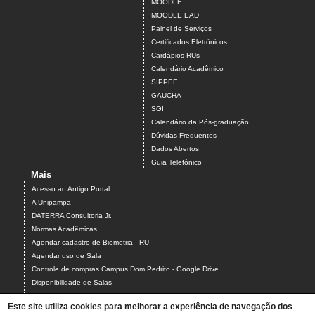
MOODLE
MOODLE EAD
Painel de Serviços
Certificados Eletrônicos
Cardápios RUs
Calendário Acadêmico
SIPPEE
GAUCHA
SGI
Calendário da Pós-graduação
Dúvidas Frequentes
Dados Abertos
Guia Telefônico
Mais
Acesso ao Antigo Portal
A Unipampa
DATERRA Consultoria Jr.
Normas Acadêmicas
Agendar cadastro de Biometria - RU
Agendar uso de Sala
Controle de compras Campus Dom Pedrito - Google Drive
Disponibilidade de Salas
Estágios
Este site utiliza cookies para melhorar a experiência de navegação dos
Formulário para Agendamento do Laboratório de Informática