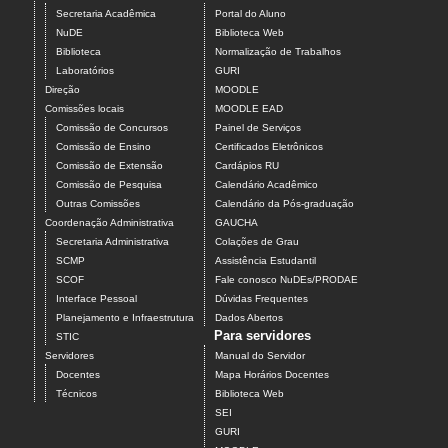
Secretaria Acadêmica
Portal do Aluno
NuDE
Biblioteca Web
Biblioteca
Normalização de Trabalhos
Laboratórios
GURI
Direção
MOODLE
Comissões locais
MOODLE EAD
Comissão de Concursos
Painel de Serviços
Comissão de Ensino
Certificados Eletrônicos
Comissão de Extensão
Cardápios RU
Comissão de Pesquisa
Calendário Acadêmico
Outras Comissões
Calendário da Pós-graduação
Coordenação Administrativa
GAUCHA
Secretaria Administrativa
Colações de Grau
SCMP
Assistência Estudantil
SCOF
Fale conosco NuDEs/PRODAE
Interface Pessoal
Dúvidas Frequentes
Planejamento e Infraestrutura
Dados Abertos
Para servidores
STIC
Servidores
Manual do Servidor
Docentes
Mapa Horários Docentes
Técnicos
Biblioteca Web
SEI
GURI