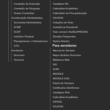
Comissão de Extensão
Cardápios RU
Comissão de Pesquisa
Calendário Acadêmico
Outras Comissões
Calendário da Pós-graduação
Coordenação Administrativa
GAUCHA
Secretaria Administrativa
Colações de Grau
SCMP
Assistência Estudantil
SCOF
Fale conosco NuDEs/PRODAE
Interface Pessoal
Dúvidas Frequentes
Planejamento e Infraestrutura
Dados Abertos
Para servidores
STIC
Servidores
Manual do Servidor
Docentes
Mapa Horários Docentes
Técnicos
Biblioteca Web
SEI
GURI
MOODLE
MOODLE EAD
Painel de Serviços
Certificados Eletrônicos
Cardápios RUs
Calendário Acadêmico
SIPPEE
GAUCHA