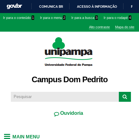
Pular
COMUNICA BR
ACESSO À INFORMAÇÃO
PART
para o
IR
Ir para o conteúdo
1
Ir para o menu
2
Ir para a busca
3
Ir para o rodapé
4
conteúdo
PARA
principal
Alto contraste
Mapa do site
O
CONTEÚDO
Campus Dom Pedrito
Ouvidoria
MAIN MENU