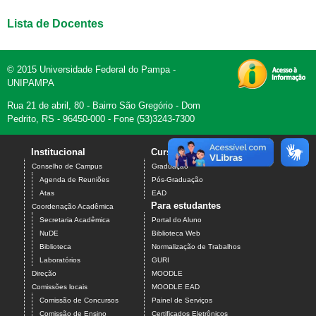
Lista de Docentes
© 2015 Universidade Federal do Pampa -
UNIPAMPA
Rua 21 de abril, 80 - Bairro São Gregório - Dom
Pedrito, RS - 96450-000 - Fone (53)3243-7300
Institucional
Cursos
Contato
Conselho de Campus
Graduação
Agenda de Reuniões
Pós-Graduação
Atas
EAD
Para estudantes
Coordenação Acadêmica
Secretaria Acadêmica
Portal do Aluno
NuDE
Biblioteca Web
Biblioteca
Normalização de Trabalhos
Laboratórios
GURI
Direção
MOODLE
Comissões locais
MOODLE EAD
Comissão de Concursos
Painel de Serviços
Comissão de Ensino
Certificados Eletrônicos