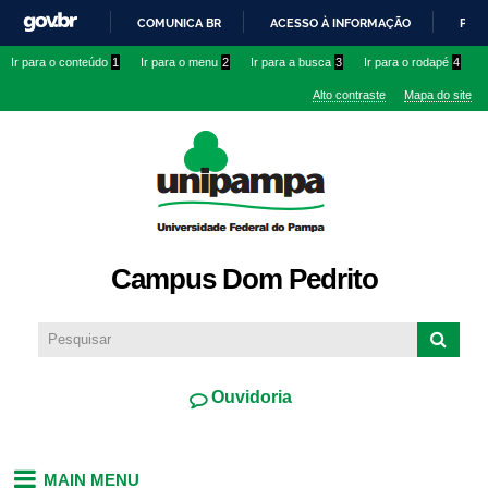
Pular
COMUNICA BR
ACESSO À INFORMAÇÃO
PART
para o
IR
Ir para o conteúdo
1
Ir para o menu
2
Ir para a busca
3
Ir para o rodapé
4
conteúdo
PARA
principal
Alto contraste
Mapa do site
O
CONTEÚDO
Campus Dom Pedrito
Ouvidoria
MAIN MENU