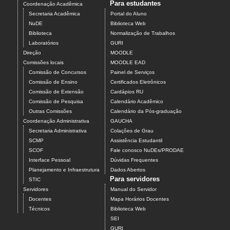
Para estudantes
Coordenação Acadêmica
Secretaria Acadêmica
Portal do Aluno
NuDE
Biblioteca Web
Biblioteca
Normalização de Trabalhos
Laboratórios
GURI
Direção
MOODLE
Comissões locais
MOODLE EAD
Comissão de Concursos
Painel de Serviços
Comissão de Ensino
Certificados Eletrônicos
Comissão de Extensão
Cardápios RU
Comissão de Pesquisa
Calendário Acadêmico
Outras Comissões
Calendário da Pós-graduação
Coordenação Administrativa
GAUCHA
Secretaria Administrativa
Colações de Grau
SCMP
Assistência Estudantil
SCOF
Fale conosco NuDEs/PRODAE
Interface Pessoal
Dúvidas Frequentes
Planejamento e Infraestrutura
Dados Abertos
Para servidores
STIC
Servidores
Manual do Servidor
Docentes
Mapa Horários Docentes
Técnicos
Biblioteca Web
SEI
GURI