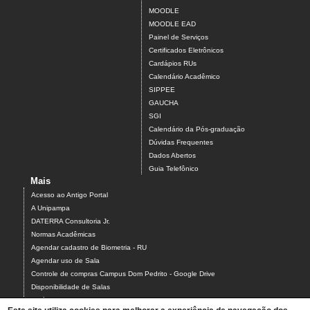
MOODLE
MOODLE EAD
Painel de Serviços
Certificados Eletrônicos
Cardápios RUs
Calendário Acadêmico
SIPPEE
GAUCHA
SGI
Calendário da Pós-graduação
Dúvidas Frequentes
Dados Abertos
Guia Telefônico
Mais
Acesso ao Antigo Portal
A Unipampa
DATERRA Consultoria Jr.
Normas Acadêmicas
Agendar cadastro de Biometria - RU
Agendar uso de Sala
Controle de compras Campus Dom Pedrito - Google Drive
Disponibilidade de Salas
Estágios