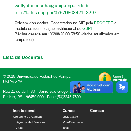
wellynthoncunha@unipampa.edu.br
http://lattes.cnpq.br/3767080842113297
Origem dos dados:
Cadastrados no SIE pela
PROGEPE
e
módulo de identificação institucional do
GURI
.
Página gerada em:
06/08/26 00:58:50 (dados atualizados em
tempo real).
Lista de Docentes
© 2015 Universidade Federal do Pampa -
UNIPAMPA
Rua 21 de abril, 80 - Bairro São Gregório - Dom
Pedrito, RS - 96450-000 - Fone (53)3243-7300
Institucional
Cursos
Contato
Conselho de Campus
Graduação
Agenda de Reuniões
Pós-Graduação
Atas
EAD