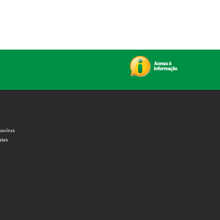
avírus
alas