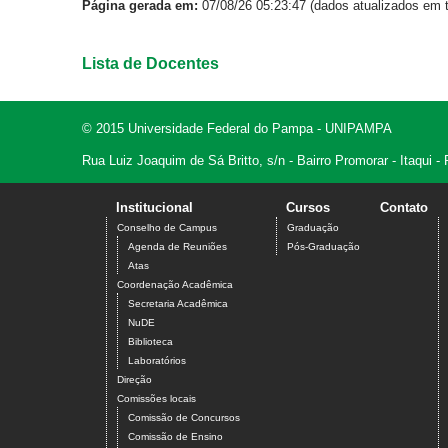
Página gerada em:
07/08/26 05:23:47 (dados atualizados em t
Lista de Docentes
© 2015 Universidade Federal do Pampa - UNIPAMPA
Rua Luiz Joaquim de Sá Britto, s/n - Bairro Promorar - Itaqui
Institucional
Cursos
Contato
Conselho de Campus
Graduação
Agenda de Reuniões
Pós-Graduação
Atas
Coordenação Acadêmica
Secretaria Acadêmica
NuDE
Biblioteca
Laboratórios
Direção
Comissões locais
Comissão de Concursos
Comissão de Ensino