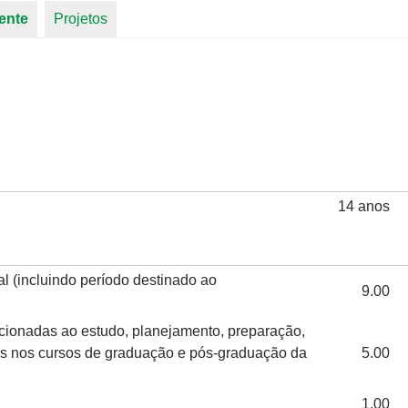
ente
(aba ativa)
Projetos
14 anos
l (incluindo período destinado ao
9.00
acionadas ao estudo, planejamento, preparação,
as nos cursos de graduação e pós-graduação da
5.00
1.00