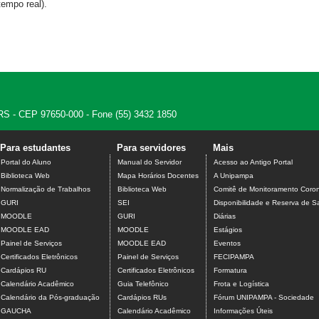
empo real).
 - RS - CEP 97650-000 - Fone (55) 3432 1850
Para estudantes
Para servidores
Mais
Portal do Aluno
Manual do Servidor
Acesso ao Antigo Portal
Biblioteca Web
Mapa Horários Docentes
A Unipampa
Normalização de Trabalhos
Biblioteca Web
Comitê de Monitoramento Coron
GURI
SEI
Disponibilidade e Reserva de S
MOODLE
GURI
Diárias
MOODLE EAD
MOODLE
Estágios
Painel de Serviços
MOODLE EAD
Eventos
Certificados Eletrônicos
Painel de Serviços
FECIPAMPA
Cardápios RU
Certificados Eletrônicos
Formatura
Calendário Acadêmico
Guia Telefônico
Frota e Logística
Calendário da Pós-graduação
Cardápios RUs
Fórum UNIPAMPA - Sociedade
GAUCHA
Calendário Acadêmico
Informações Úteis