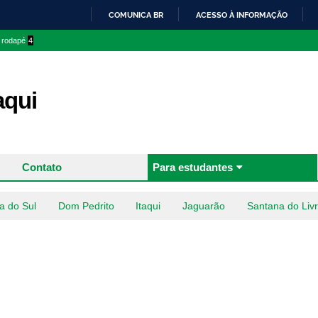
Pular
COMUNICA BR
ACESSO À INFORMAÇÃO
para o
IR
o rodapé
4
conteúdo
PARA
principal
O
CONTEÚDO
aqui
Contato
Para estudantes
a do Sul
Dom Pedrito
Itaqui
Jaguarão
Santana do Liv