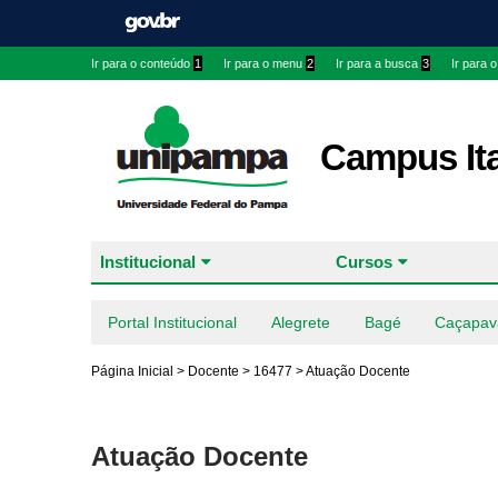
Ir para o conteúdo
1
Ir para o menu
2
Ir para a busca
3
Ir para 
Campus It
Institucional
Cursos
Portal Institucional
Alegrete
Bagé
Caçapav
Página Inicial
>
Docente
>
16477
>
Atuação Docente
Atuação Docente