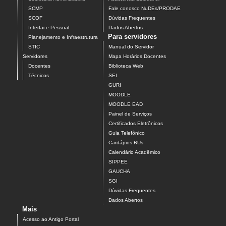
SCMP
Fale conosco NuDEs/PRODAE
SCOF
Dúvidas Frequentes
Interface Pessoal
Dados Abertos
Para servidores
Planejamento e Infraestrutura
STIC
Manual do Servidor
Servidores
Mapa Horários Docentes
Docentes
Biblioteca Web
Técnicos
SEI
GURI
MOODLE
MOODLE EAD
Painel de Serviços
Certificados Eletrônicos
Guia Telefônico
Cardápios RUs
Calendário Acadêmico
SIPPEE
GAUCHA
SGI
Dúvidas Frequentes
Dados Abertos
Mais
Acesso ao Antigo Portal