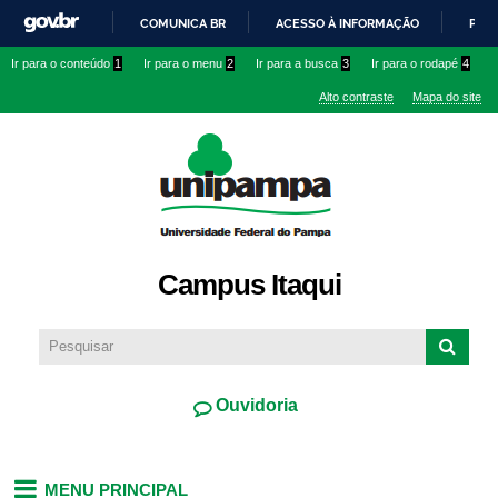
Pular
COMUNICA BR
ACESSO À INFORMAÇÃO
PART
para o
IR
Ir para o conteúdo
1
Ir para o menu
2
Ir para a busca
3
Ir para o rodapé
4
conteúdo
PARA
principal
Alto contraste
Mapa do site
O
CONTEÚDO
Campus Itaqui
Ouvidoria
MENU PRINCIPAL