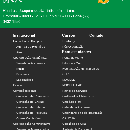
UNIPAMPA
Rua Luiz Joaquim de Sá Britto, s/n - Bairro
Promorar - Itaqui - RS - CEP 97650-000 - Fone (55)
3432 1850
Institucional
Cursos
Contato
Conselho de Campus
Graduação
Agenda de Reuniões
Pós-Graduação
Para estudantes
Atas
Coordenação Acadêmica
Portal do Aluno
Secretaria Acadêmica
Biblioteca Web
NuDE
Normalização de Trabalhos
Biblioteca
GURI
Laboratórios
MOODLE
Direção
MOODLE EAD
Comissões locais
Painel de Serviços
Comissão de Concursos
Certificados Eletrônicos
Comissão de Ensino
Cardápios RU
Comissão de Extensão
Calendário Acadêmico
Comissão de Pesquisa
Calendário da Pós-graduação
Outras Comissões
GAUCHA
Coordenação Administrativa
Colações de Grau
Secretaria Administrativa
Assistência Estudantil