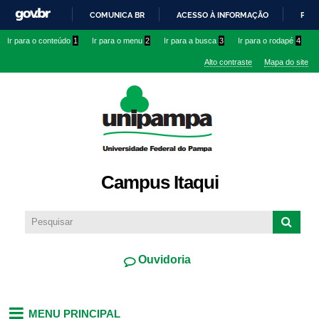
Pular
COMUNICA BR
ACESSO À INFORMAÇÃO
PART
para o
IR
Ir para o conteúdo
1
Ir para o menu
2
Ir para a busca
3
Ir para o rodapé
4
conteúdo
PARA
principal
Alto contraste
Mapa do site
O
CONTEÚDO
Campus Itaqui
Ouvidoria
MENU PRINCIPAL