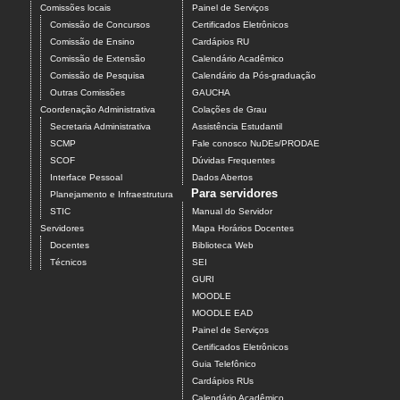
Comissões locais
Painel de Serviços
Comissão de Concursos
Certificados Eletrônicos
Comissão de Ensino
Cardápios RU
Comissão de Extensão
Calendário Acadêmico
Comissão de Pesquisa
Calendário da Pós-graduação
Outras Comissões
GAUCHA
Coordenação Administrativa
Colações de Grau
Secretaria Administrativa
Assistência Estudantil
SCMP
Fale conosco NuDEs/PRODAE
SCOF
Dúvidas Frequentes
Interface Pessoal
Dados Abertos
Para servidores
Planejamento e Infraestrutura
STIC
Manual do Servidor
Servidores
Mapa Horários Docentes
Docentes
Biblioteca Web
Técnicos
SEI
GURI
MOODLE
MOODLE EAD
Painel de Serviços
Certificados Eletrônicos
Guia Telefônico
Cardápios RUs
Calendário Acadêmico