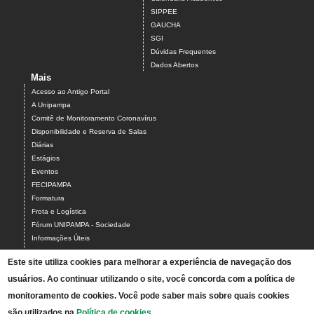
SIPPEE
GAUCHA
SGI
Dúvidas Frequentes
Dados Abertos
Mais
Acesso ao Antigo Portal
A Unipampa
Comitê de Monitoramento Coronavírus
Disponibilidade e Reserva de Salas
Diárias
Estágios
Eventos
FECIPAMPA
Formatura
Frota e Logística
Fórum UNIPAMPA - Sociedade
Informações Úteis
LibrePampa
Este site utiliza cookies para melhorar a experiência de navegação dos
Planilha sala de vídeo conferência
usuários. Ao continuar utilizando o site, você concorda com a política de
Relatórios de Gestão
Relação de Atestados
monitoramento de cookies. Você pode saber mais sobre quais cookies
Sugestão de Pauta Jornalística
são utilizados na
Política de cookies
.