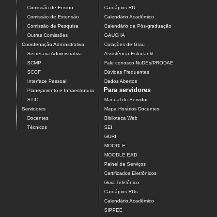
Comissão de Ensino
Cardápios RU
Comissão de Extensão
Calendário Acadêmico
Comissão de Pesquisa
Calendário da Pós-graduação
Outras Comissões
GAUCHA
Coordenação Administrativa
Colações de Grau
Secretaria Administrativa
Assistência Estudantil
SCMP
Fale conosco NuDEs/PRODAE
SCOF
Dúvidas Frequentes
Interface Pessoal
Dados Abertos
Para servidores
Planejamento e Infraestrutura
STIC
Manual do Servidor
Servidores
Mapa Horários Docentes
Docentes
Biblioteca Web
Técnicos
SEI
GURI
MOODLE
MOODLE EAD
Painel de Serviços
Certificados Eletrônicos
Guia Telefônico
Cardápios RUs
Calendário Acadêmico
SIPPEE