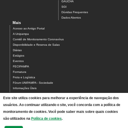
GAUCHA
SGI
Dúvidas Frequentes
Dados Abertos
Mais
Acesso ao Antigo Portal
A Unipampa
Comitê de Monitoramento Coronavírus
Disponibilidade e Reserva de Salas
Diárias
Estágios
Eventos
FECIPAMPA
Formatura
Frota e Logística
Fórum UNIPAMPA - Sociedade
Informações Úteis
LibrePampa
Este site utiliza cookies para melhorar a experiência de navegação dos
Planilha sala de vídeo conferência
usuários. Ao continuar utilizando o site, você concorda com a política de
Relatórios de Gestão
Relação de Atestados
monitoramento de cookies. Você pode saber mais sobre quais cookies
Sugestão de Pauta Jornalística
são utilizados na
Política de cookies
.
Universidade Itinerante
Consulta Cotas e Impressão WEB