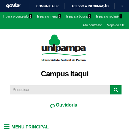
Pular
COMUNICA BR
ACESSO À INFORMAÇÃO
PART
para o
IR
Ir para o conteúdo
1
Ir para o menu
2
Ir para a busca
3
Ir para o rodapé
4
conteúdo
PARA
principal
Alto contraste
Mapa do site
O
CONTEÚDO
Campus Itaqui
Ouvidoria
MENU PRINCIPAL