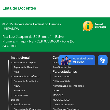
Lista de Docentes
© 2015 Universidade Federal do Pampa -
UNIPAMPA
Rua Luiz Joaquim de Sá Britto, s/n - Bairro
Promorar - Itaqui - RS - CEP 97650-000 - Fone (55)
3432 1850
Institucional
Cursos
Contato
Conselho de Campus
Graduação
Agenda de Reuniões
Pós-Graduação
Para estudantes
Atas
Coordenação Acadêmica
Portal do Aluno
Secretaria Acadêmica
Biblioteca Web
NuDE
Normalização de Trabalhos
Biblioteca
GURI
Laboratórios
MOODLE
Direção
MOODLE EAD
Comissões locais
Painel de Serviços
Comissão de Concursos
Certificados Eletrônicos