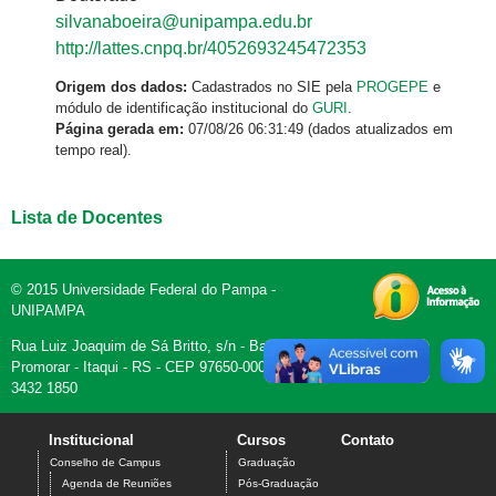
silvanaboeira@unipampa.edu.br
http://lattes.cnpq.br/4052693245472353
Origem dos dados:
Cadastrados no SIE pela
PROGEPE
e
módulo de identificação institucional do
GURI
.
Página gerada em:
07/08/26 06:31:49 (dados atualizados em
tempo real).
Lista de Docentes
© 2015 Universidade Federal do Pampa -
UNIPAMPA
Rua Luiz Joaquim de Sá Britto, s/n - Bairro
Promorar - Itaqui - RS - CEP 97650-000 - Fone (55)
3432 1850
Institucional
Cursos
Contato
Conselho de Campus
Graduação
Agenda de Reuniões
Pós-Graduação