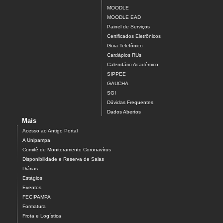
MOODLE
MOODLE EAD
Painel de Serviços
Certificados Eletrônicos
Guia Telefônico
Cardápios RUs
Calendário Acadêmico
SIPPEE
GAUCHA
SGI
Dúvidas Frequentes
Dados Abertos
Mais
Acesso ao Antigo Portal
A Unipampa
Comitê de Monitoramento Coronavírus
Disponibilidade e Reserva de Salas
Diárias
Estágios
Eventos
FECIPAMPA
Formatura
Frota e Logística