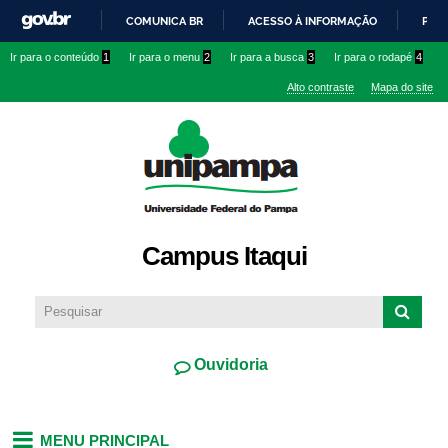
Pular
COMUNICA BR
ACESSO À INFORMAÇÃO
PART
para o
IR
Ir para o conteúdo
1
Ir para o menu
2
Ir para a busca
3
Ir para o rodapé
4
conteúdo
PARA
principal
Alto contraste
Mapa do site
O
CONTEÚDO
Campus Itaqui
Ouvidoria
MENU PRINCIPAL