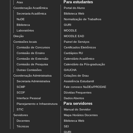
Para estudantes
Atas
Coordenação Acadêmica
Portal do Aluno
Secretaria Acadêmica
Biblioteca Web
NuDE
Normalização de Trabalhos
Biblioteca
GURI
Laboratórios
MOODLE
Direção
MOODLE EAD
Comissões locais
Painel de Serviços
Comissão de Concursos
Certificados Eletrônicos
Comissão de Ensino
Cardápios RU
Comissão de Extensão
Calendário Acadêmico
Comissão de Pesquisa
Calendário da Pós-graduação
Outras Comissões
GAUCHA
Coordenação Administrativa
Colações de Grau
Secretaria Administrativa
Assistência Estudantil
SCMP
Fale conosco NuDEs/PRODAE
SCOF
Dúvidas Frequentes
Interface Pessoal
Dados Abertos
Para servidores
Planejamento e Infraestrutura
STIC
Manual do Servidor
Servidores
Mapa Horários Docentes
Docentes
Biblioteca Web
Técnicos
SEI
GURI