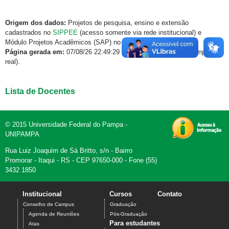
Origem dos dados:
Projetos de pesquisa, ensino e extensão
cadastrados no
SIPPEE
(acesso somente via rede institucional) e
Módulo Projetos Acadêmicos (SAP) no
GURI
.
Página gerada em:
07/08/26 22:49:29 (dados atualizados em tempo
real).
Lista de Docentes
© 2015 Universidade Federal do Pampa -
UNIPAMPA
Rua Luiz Joaquim de Sá Britto, s/n - Bairro
Promorar - Itaqui - RS - CEP 97650-000 - Fone (55)
3432 1850
Institucional
Cursos
Contato
Conselho de Campus
Graduação
Agenda de Reuniões
Pós-Graduação
Para estudantes
Atas