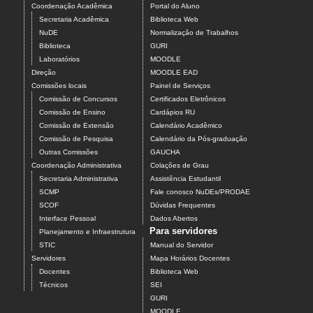
Coordenação Acadêmica
Portal do Aluno
Secretaria Acadêmica
Biblioteca Web
NuDE
Normalização de Trabalhos
Biblioteca
GURI
Laboratórios
MOODLE
Direção
MOODLE EAD
Comissões locais
Painel de Serviços
Comissão de Concursos
Certificados Eletrônicos
Comissão de Ensino
Cardápios RU
Comissão de Extensão
Calendário Acadêmico
Comissão de Pesquisa
Calendário da Pós-graduação
Outras Comissões
GAUCHA
Coordenação Administrativa
Colações de Grau
Secretaria Administrativa
Assistência Estudantil
SCMP
Fale conosco NuDEs/PRODAE
SCOF
Dúvidas Frequentes
Interface Pessoal
Dados Abertos
Para servidores
Planejamento e Infraestrutura
STIC
Manual do Servidor
Servidores
Mapa Horários Docentes
Docentes
Biblioteca Web
Técnicos
SEI
GURI
MOODLE