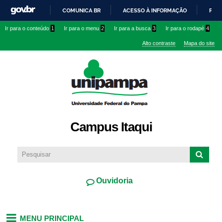
Pular
COMUNICA BR
ACESSO À INFORMAÇÃO
PART
para o
IR
Ir para o conteúdo
1
Ir para o menu
2
Ir para a busca
3
Ir para o rodapé
4
conteúdo
PARA
principal
Alto contraste
Mapa do site
O
CONTEÚDO
Campus Itaqui
Ouvidoria
MENU PRINCIPAL