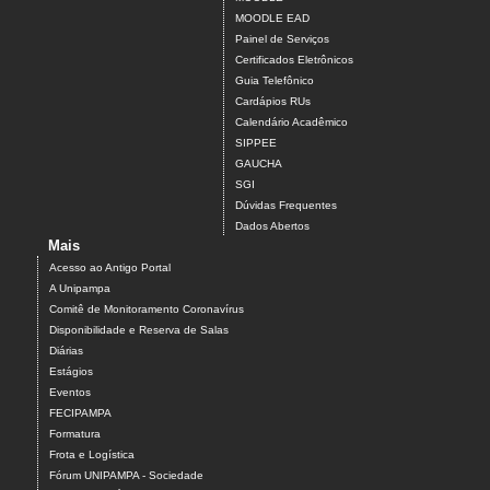
MOODLE EAD
Painel de Serviços
Certificados Eletrônicos
Guia Telefônico
Cardápios RUs
Calendário Acadêmico
SIPPEE
GAUCHA
SGI
Dúvidas Frequentes
Dados Abertos
Mais
Acesso ao Antigo Portal
A Unipampa
Comitê de Monitoramento Coronavírus
Disponibilidade e Reserva de Salas
Diárias
Estágios
Eventos
FECIPAMPA
Formatura
Frota e Logística
Fórum UNIPAMPA - Sociedade