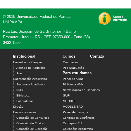
© 2015 Universidade Federal do Pampa -
UNIPAMPA
Rua Luiz Joaquim de Sá Britto, s/n - Bairro
Promorar - Itaqui - RS - CEP 97650-000 - Fone (55)
3432 1850
Institucional
Cursos
Contato
Conselho de Campus
Graduação
Agenda de Reuniões
Pós-Graduação
Para estudantes
Atas
Coordenação Acadêmica
Portal do Aluno
Secretaria Acadêmica
Biblioteca Web
NuDE
Normalização de Trabalhos
Biblioteca
GURI
Laboratórios
MOODLE
Direção
MOODLE EAD
Comissões locais
Painel de Serviços
Comissão de Concursos
Certificados Eletrônicos
Comissão de Ensino
Cardápios RU
Comissão de Extensão
Calendário Acadêmico