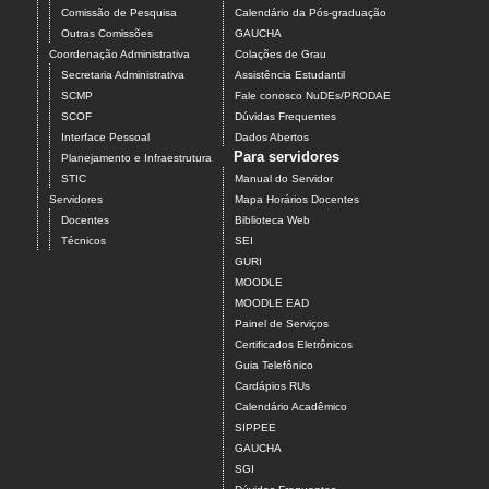
Comissão de Pesquisa
Calendário da Pós-graduação
Outras Comissões
GAUCHA
Coordenação Administrativa
Colações de Grau
Secretaria Administrativa
Assistência Estudantil
SCMP
Fale conosco NuDEs/PRODAE
SCOF
Dúvidas Frequentes
Interface Pessoal
Dados Abertos
Para servidores
Planejamento e Infraestrutura
STIC
Manual do Servidor
Servidores
Mapa Horários Docentes
Docentes
Biblioteca Web
Técnicos
SEI
GURI
MOODLE
MOODLE EAD
Painel de Serviços
Certificados Eletrônicos
Guia Telefônico
Cardápios RUs
Calendário Acadêmico
SIPPEE
GAUCHA
SGI