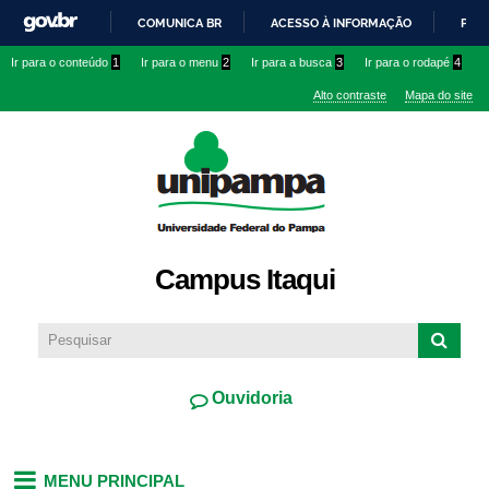
Pular
COMUNICA BR
ACESSO À INFORMAÇÃO
PART
para o
IR
Ir para o conteúdo
1
Ir para o menu
2
Ir para a busca
3
Ir para o rodapé
4
conteúdo
PARA
principal
Alto contraste
Mapa do site
O
CONTEÚDO
Campus Itaqui
Ouvidoria
MENU PRINCIPAL