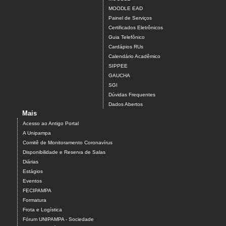
MOODLE EAD
Painel de Serviços
Certificados Eletrônicos
Guia Telefônico
Cardápios RUs
Calendário Acadêmico
SIPPEE
GAUCHA
SGI
Dúvidas Frequentes
Dados Abertos
Mais
Acesso ao Antigo Portal
A Unipampa
Comitê de Monitoramento Coronavírus
Disponibilidade e Reserva de Salas
Diárias
Estágios
Eventos
FECIPAMPA
Formatura
Frota e Logística
Fórum UNIPAMPA - Sociedade