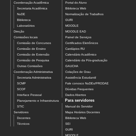
Coordenação Acadêmica
Portal do Aluno
Secretaria Acadêmica
Biblioteca Web
NuDE
Normalização de Trabalhos
Biblioteca
GURI
Laboratórios
MOODLE
Direção
MOODLE EAD
Comissões locais
Painel de Serviços
Comissão de Concursos
Certificados Eletrônicos
Comissão de Ensino
Cardápios RU
Comissão de Extensão
Calendário Acadêmico
Comissão de Pesquisa
Calendário da Pós-graduação
Outras Comissões
GAUCHA
Coordenação Administrativa
Colações de Grau
Secretaria Administrativa
Assistência Estudantil
SCMP
Fale conosco NuDEs/PRODAE
SCOF
Dúvidas Frequentes
Interface Pessoal
Dados Abertos
Para servidores
Planejamento e Infraestrutura
STIC
Manual do Servidor
Servidores
Mapa Horários Docentes
Docentes
Biblioteca Web
Técnicos
SEI
GURI
MOODLE