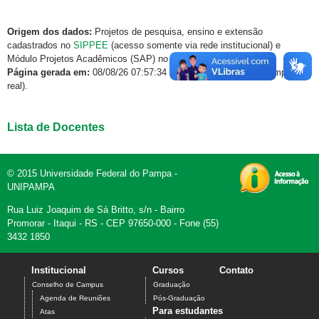
Origem dos dados:
Projetos de pesquisa, ensino e extensão
cadastrados no
SIPPEE
(acesso somente via rede institucional) e
Módulo Projetos Acadêmicos (SAP) no
GURI
.
Página gerada em:
08/08/26 07:57:34 (dados atualizados em tempo
real).
Lista de Docentes
© 2015 Universidade Federal do Pampa -
UNIPAMPA
Rua Luiz Joaquim de Sá Britto, s/n - Bairro
Promorar - Itaqui - RS - CEP 97650-000 - Fone (55)
3432 1850
Institucional
Cursos
Contato
Conselho de Campus
Graduação
Agenda de Reuniões
Pós-Graduação
Para estudantes
Atas