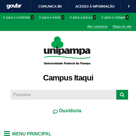
Pular
COMUNICA BR
ACESSO À INFORMAÇÃO
PART
para o
IR
Ir para o conteúdo
1
Ir para o menu
2
Ir para a busca
3
Ir para o rodapé
4
conteúdo
PARA
principal
Alto contraste
Mapa do site
O
CONTEÚDO
Campus Itaqui
Ouvidoria
MENU PRINCIPAL