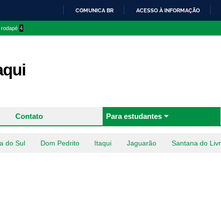
Pular
COMUNICA BR
ACESSO À INFORMAÇÃO
para o
IR
o rodapé
4
conteúdo
PARA
principal
O
CONTEÚDO
aqui
Contato
Para estudantes
a do Sul
Dom Pedrito
Itaqui
Jaguarão
Santana do Liv