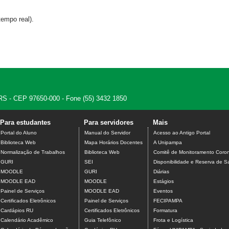
empo real).
 - RS - CEP 97650-000 - Fone (55) 3432 1850
Para estudantes
Para servidores
Mais
Portal do Aluno
Manual do Servidor
Acesso ao Antigo Portal
Biblioteca Web
Mapa Horários Docentes
A Unipampa
Normalização de Trabalhos
Biblioteca Web
Comitê de Monitoramento Coron
GURI
SEI
Disponibilidade e Reserva de S
MOODLE
GURI
Diárias
MOODLE EAD
MOODLE
Estágios
Painel de Serviços
MOODLE EAD
Eventos
Certificados Eletrônicos
Painel de Serviços
FECIPAMPA
Cardápios RU
Certificados Eletrônicos
Formatura
Calendário Acadêmico
Guia Telefônico
Frota e Logística