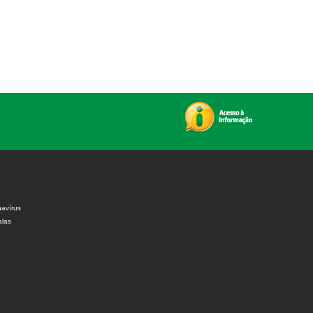
avírus
alas