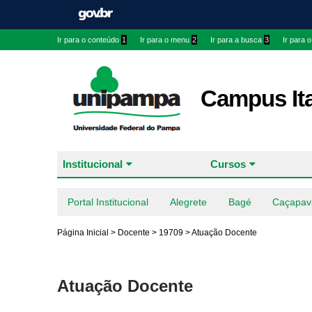
Ir para o conteúdo
1
Ir para o menu
2
Ir para a busca
3
Ir para 
Campus It
Institucional
Cursos
Portal Institucional
Alegrete
Bagé
Caçapav
Página Inicial
>
Docente
>
19709
>
Atuação Docente
Atuação Docente