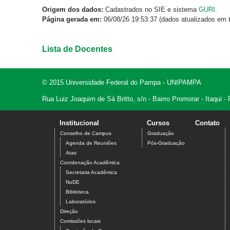
Origem dos dados:
Cadastrados no SIE e sistema
GURI
.
Página gerada em:
06/08/26 19:53:37 (dados atualizados em t
Lista de Docentes
© 2015 Universidade Federal do Pampa - UNIPAMPA
Rua Luiz Joaquim de Sá Britto, s/n - Bairro Promorar - Itaqui
Institucional
Cursos
Contato
Conselho de Campus
Graduação
Agenda de Reuniões
Pós-Graduação
Atas
Coordenação Acadêmica
Secretaria Acadêmica
NuDE
Biblioteca
Laboratórios
Direção
Comissões locais