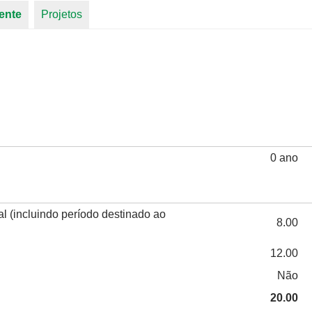
ente
(aba ativa)
Projetos
0 ano
l (incluindo período destinado ao
8.00
12.00
Não
20.00