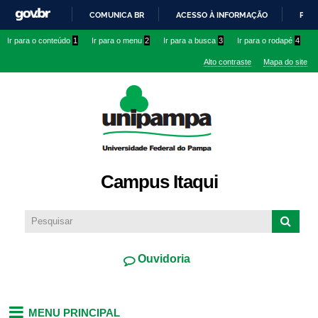
Pular
COMUNICA BR
ACESSO À INFORMAÇÃO
PART
para o
IR
Ir para o conteúdo
1
Ir para o menu
2
Ir para a busca
3
Ir para o rodapé
4
conteúdo
PARA
principal
Alto contraste
Mapa do site
O
CONTEÚDO
Campus Itaqui
Ouvidoria
MENU PRINCIPAL