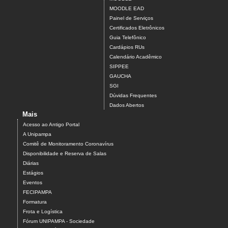
MOODLE EAD
Painel de Serviços
Certificados Eletrônicos
Guia Telefônico
Cardápios RUs
Calendário Acadêmico
SIPPEE
GAUCHA
SGI
Dúvidas Frequentes
Dados Abertos
Mais
Acesso ao Antigo Portal
A Unipampa
Comitê de Monitoramento Coronavírus
Disponibilidade e Reserva de Salas
Diárias
Estágios
Eventos
FECIPAMPA
Formatura
Frota e Logística
Fórum UNIPAMPA - Sociedade