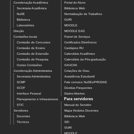
Coordenação Acadêmica
Portal do Aluno
Secretaria Acadêmica
Biblioteca Web
NuDE
Normalização de Trabalhos
Biblioteca
GURI
Laboratórios
MOODLE
Direção
MOODLE EAD
Comissões locais
Painel de Serviços
Comissão de Concursos
Certificados Eletrônicos
Comissão de Ensino
Cardápios RU
Comissão de Extensão
Calendário Acadêmico
Comissão de Pesquisa
Calendário da Pós-graduação
Outras Comissões
GAUCHA
Coordenação Administrativa
Colações de Grau
Secretaria Administrativa
Assistência Estudantil
SCMP
Fale conosco NuDEs/PRODAE
SCOF
Dúvidas Frequentes
Interface Pessoal
Dados Abertos
Para servidores
Planejamento e Infraestrutura
STIC
Manual do Servidor
Servidores
Mapa Horários Docentes
Docentes
Biblioteca Web
Técnicos
SEI
GURI
MOODLE