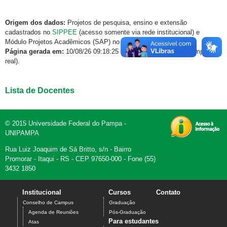
Origem dos dados:
Projetos de pesquisa, ensino e extensão
cadastrados no
SIPPEE
(acesso somente via rede institucional) e
Módulo Projetos Acadêmicos (SAP) no
GURI
.
Página gerada em:
10/08/26 09:18:25 (dados atualizados em tempo
real).
Lista de Docentes
© 2015 Universidade Federal do Pampa -
UNIPAMPA
Rua Luiz Joaquim de Sá Britto, s/n - Bairro
Promorar - Itaqui - RS - CEP 97650-000 - Fone (55)
3432 1850
Institucional
Cursos
Contato
Conselho de Campus
Graduação
Agenda de Reuniões
Pós-Graduação
Para estudantes
Atas