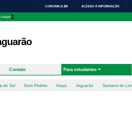
Pular
COMUNICA BR
ACESSO À INFORMAÇÃO
para o
IR
o rodapé
4
conteúdo
PARA
principal
O
CONTEÚDO
aguarão
Contato
Para estudantes
a do Sul
Dom Pedrito
Itaqui
Jaguarão
Santana do Liv