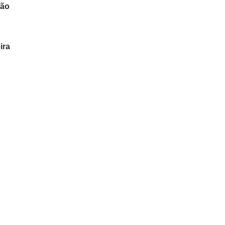
rão
ira