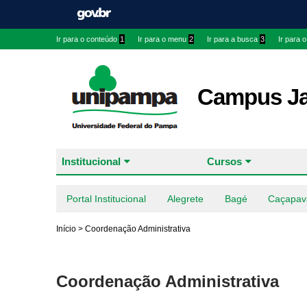
Ir para o conteúdo
1
Ir para o menu
2
Ir para a busca
3
Ir para 
Campus J
Institucional
Cursos
Portal Institucional
Alegrete
Bagé
Caçapav
Início
>
Coordenação Administrativa
Coordenação Administrativa