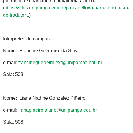
por meio de chamado na plataforma Gaúcha
(
https://sites.unipampa.edu.br/procadi/fluxo-para-solicitacao-
de-tradutor...
)
Interpretes do campus
Nome: Francine Guerreiro da Silva
e-mail:
francineguerreiro.ext@unipampa.edu.br
Sala: 508
Nome: Liana Nadine Gonzalez Piñeiro
e-mail:
lianapineiro.aluno@unipampa.edu.br
Sala: 508