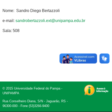
Nome: Sandro Diego Bertazzoli
e-mail:
sandrobertazzoli.ext@unipampa.edu.br
Sala: 508
© 2015 Universidade Federal do Pampa -
UNIPAMPA
Rua Conselheiro Diana, S/N - Jaguarão, RS -
96300-000 - Fone (53)3266-9400