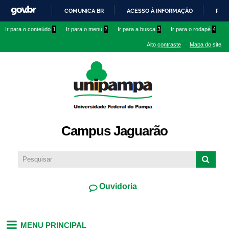
Pular
COMUNICA BR
ACESSO À INFORMAÇÃO
PART
para o
IR
Ir para o conteúdo
1
Ir para o menu
2
Ir para a busca
3
Ir para o rodapé
4
conteúdo
PARA
principal
Alto contraste
Mapa do site
O
CONTEÚDO
Campus Jaguarão
Ouvidoria
MENU PRINCIPAL