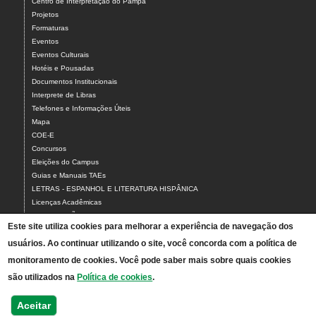
Centro de Interpretação do Pampa
Projetos
Formaturas
Eventos
Eventos Culturais
Hotéis e Pousadas
Documentos Institucionais
Interprete de Libras
Telefones e Informações Úteis
Mapa
COE-E
Concursos
Eleições do Campus
Guias e Manuais TAEs
LETRAS - ESPANHOL E LITERATURA HISPÂNICA
Licenças Acadêmicas
MANUTENÇÃO
Este site utiliza cookies para melhorar a experiência de navegação dos
NInA
usuários. Ao continuar utilizando o site, você concorda com a política de
NUDE
Neabi Jaguarão
monitoramento de cookies. Você pode saber mais sobre quais cookies
PREPARA ENEM
são utilizados na
Política de cookies
.
Portarias
SISU
Aceitar
Vídeos Formaturas