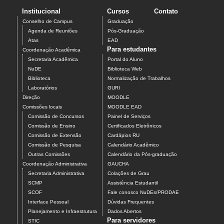
Institucional
Cursos
Contato
Conselho de Campus
Graduação
Agenda de Reuniões
Pós-Graduação
Atas
EAD
Para estudantes
Coordenação Acadêmica
Secretaria Acadêmica
Portal do Aluno
NuDE
Biblioteca Web
Biblioteca
Normalização de Trabalhos
Laboratórios
GURI
Direção
MOODLE
Comissões locais
MOODLE EAD
Comissão de Concursos
Painel de Serviços
Comissão de Ensino
Certificados Eletrônicos
Comissão de Extensão
Cardápios RU
Comissão de Pesquisa
Calendário Acadêmico
Outras Comissões
Calendário da Pós-graduação
Coordenação Administrativa
GAUCHA
Secretaria Administrativa
Colações de Grau
SCMP
Assistência Estudantil
SCOF
Fale conosco NuDEs/PRODAE
Interface Pessoal
Dúvidas Frequentes
Planejamento e Infraestrutura
Dados Abertos
Para servidores
STIC