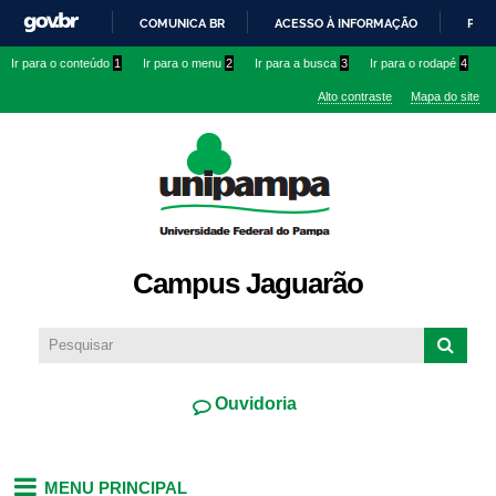
Pular
COMUNICA BR
ACESSO À INFORMAÇÃO
PART
para o
IR
Ir para o conteúdo
1
Ir para o menu
2
Ir para a busca
3
Ir para o rodapé
4
conteúdo
PARA
principal
Alto contraste
Mapa do site
O
CONTEÚDO
Campus Jaguarão
Ouvidoria
MENU PRINCIPAL