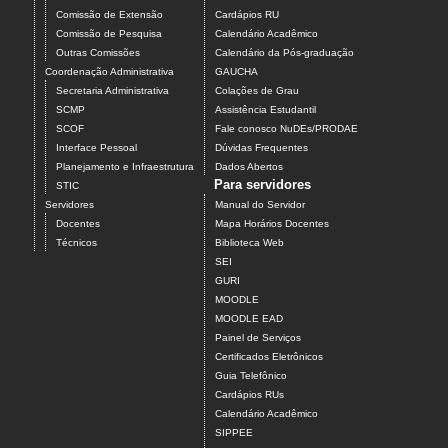
Comissão de Extensão
Cardápios RU
Comissão de Pesquisa
Calendário Acadêmico
Outras Comissões
Calendário da Pós-graduação
Coordenação Administrativa
GAUCHA
Secretaria Administrativa
Colações de Grau
SCMP
Assistência Estudantil
SCOF
Fale conosco NuDEs/PRODAE
Interface Pessoal
Dúvidas Frequentes
Planejamento e Infraestrutura
Dados Abertos
Para servidores
STIC
Servidores
Manual do Servidor
Docentes
Mapa Horários Docentes
Técnicos
Biblioteca Web
SEI
GURI
MOODLE
MOODLE EAD
Painel de Serviços
Certificados Eletrônicos
Guia Telefônico
Cardápios RUs
Calendário Acadêmico
SIPPEE