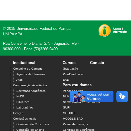
© 2015 Universidade Federal do Pampa -
UNIPAMPA
Rua Conselheiro Diana, S/N - Jaguarão, RS -
96300-000 - Fone (53)3266-9400
Institucional
Cursos
Contato
Conselho de Campus
Graduação
Agenda de Reuniões
Pós-Graduação
Atas
EAD
Para estudantes
Coordenação Acadêmica
Secretaria Acadêmica
Portal do Aluno
NuDE
Biblioteca Web
Biblioteca
Normalização de Trabalhos
Laboratórios
GURI
Direção
MOODLE
Comissões locais
MOODLE EAD
Comissão de Concursos
Painel de Serviços
Comissão de Ensino
Certificados Eletrônicos