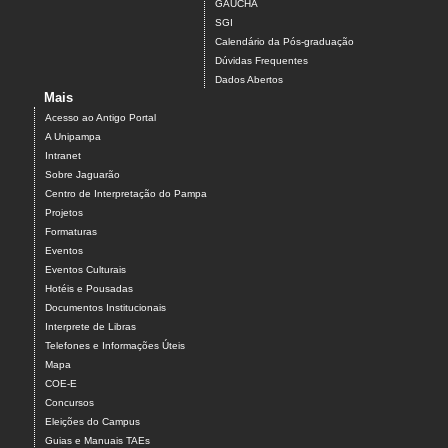
GAUCHA
SGI
Calendário da Pós-graduação
Dúvidas Frequentes
Dados Abertos
Mais
Acesso ao Antigo Portal
A Unipampa
Intranet
Sobre Jaguarão
Centro de Interpretação do Pampa
Projetos
Formaturas
Eventos
Eventos Culturais
Hotéis e Pousadas
Documentos Institucionais
Interprete de Libras
Telefones e Informações Úteis
Mapa
COE-E
Concursos
Eleições do Campus
Guias e Manuais TAEs