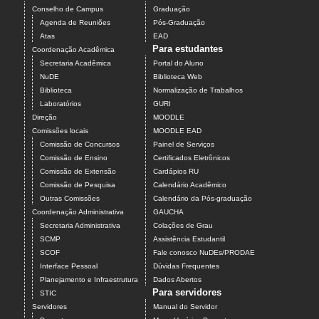
Conselho de Campus
Graduação
Agenda de Reuniões
Pós-Graduação
Atas
EAD
Para estudantes
Coordenação Acadêmica
Secretaria Acadêmica
Portal do Aluno
NuDE
Biblioteca Web
Biblioteca
Normalização de Trabalhos
Laboratórios
GURI
Direção
MOODLE
Comissões locais
MOODLE EAD
Comissão de Concursos
Painel de Serviços
Comissão de Ensino
Certificados Eletrônicos
Comissão de Extensão
Cardápios RU
Comissão de Pesquisa
Calendário Acadêmico
Outras Comissões
Calendário da Pós-graduação
Coordenação Administrativa
GAUCHA
Secretaria Administrativa
Colações de Grau
SCMP
Assistência Estudantil
SCOF
Fale conosco NuDEs/PRODAE
Interface Pessoal
Dúvidas Frequentes
Planejamento e Infraestrutura
Dados Abertos
Para servidores
STIC
Servidores
Manual do Servidor