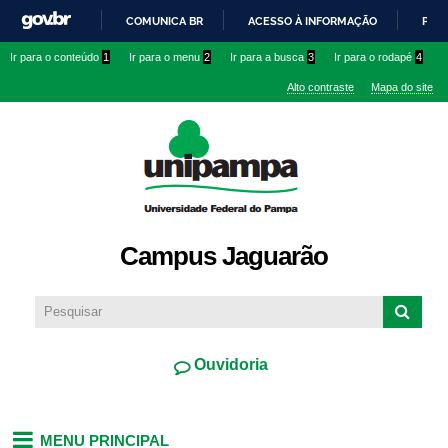
Pular
COMUNICA BR
ACESSO À INFORMAÇÃO
PART
para o
IR
Ir para o conteúdo
1
Ir para o menu
2
Ir para a busca
3
Ir para o rodapé
4
conteúdo
PARA
principal
Alto contraste
Mapa do site
O
CONTEÚDO
Campus Jaguarão
Ouvidoria
MENU PRINCIPAL