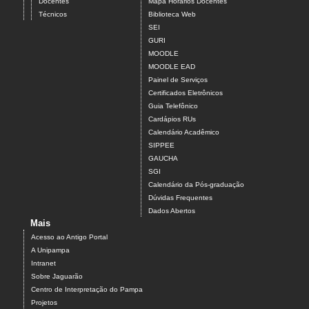
Docentes
Mapa Horários Docentes
Técnicos
Biblioteca Web
SEI
GURI
MOODLE
MOODLE EAD
Painel de Serviços
Certificados Eletrônicos
Guia Telefônico
Cardápios RUs
Calendário Acadêmico
SIPPEE
GAUCHA
SGI
Calendário da Pós-graduação
Dúvidas Frequentes
Dados Abertos
Mais
Acesso ao Antigo Portal
A Unipampa
Intranet
Sobre Jaguarão
Centro de Interpretação do Pampa
Projetos