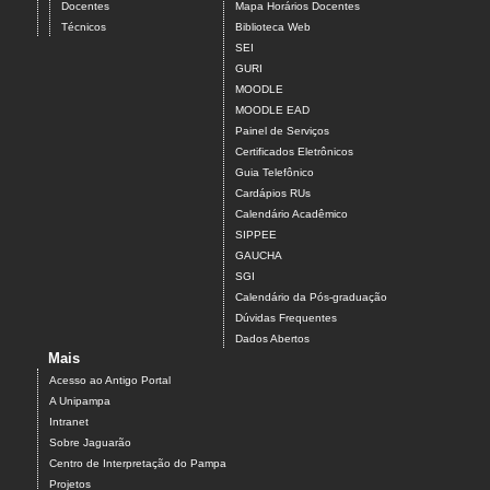
Docentes
Mapa Horários Docentes
Técnicos
Biblioteca Web
SEI
GURI
MOODLE
MOODLE EAD
Painel de Serviços
Certificados Eletrônicos
Guia Telefônico
Cardápios RUs
Calendário Acadêmico
SIPPEE
GAUCHA
SGI
Calendário da Pós-graduação
Dúvidas Frequentes
Dados Abertos
Mais
Acesso ao Antigo Portal
A Unipampa
Intranet
Sobre Jaguarão
Centro de Interpretação do Pampa
Projetos