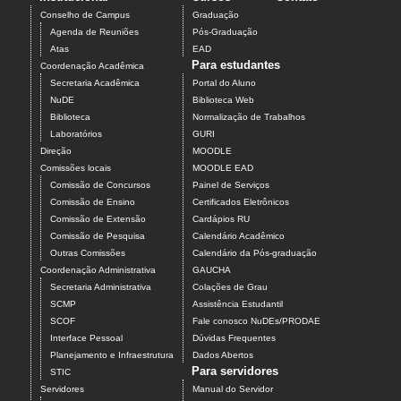
Conselho de Campus
Graduação
Agenda de Reuniões
Pós-Graduação
Atas
EAD
Para estudantes
Coordenação Acadêmica
Secretaria Acadêmica
Portal do Aluno
NuDE
Biblioteca Web
Biblioteca
Normalização de Trabalhos
Laboratórios
GURI
Direção
MOODLE
Comissões locais
MOODLE EAD
Comissão de Concursos
Painel de Serviços
Comissão de Ensino
Certificados Eletrônicos
Comissão de Extensão
Cardápios RU
Comissão de Pesquisa
Calendário Acadêmico
Outras Comissões
Calendário da Pós-graduação
Coordenação Administrativa
GAUCHA
Secretaria Administrativa
Colações de Grau
SCMP
Assistência Estudantil
SCOF
Fale conosco NuDEs/PRODAE
Interface Pessoal
Dúvidas Frequentes
Planejamento e Infraestrutura
Dados Abertos
Para servidores
STIC
Servidores
Manual do Servidor