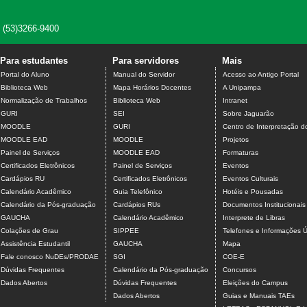
e (53)3266-9400
Para estudantes
Para servidores
Mais
Portal do Aluno
Manual do Servidor
Acesso ao Antigo Portal
Biblioteca Web
Mapa Horários Docentes
A Unipampa
Normalização de Trabalhos
Biblioteca Web
Intranet
GURI
SEI
Sobre Jaguarão
MOODLE
GURI
Centro de Interpretação 
MOODLE EAD
MOODLE
Projetos
Painel de Serviços
MOODLE EAD
Formaturas
Certificados Eletrônicos
Painel de Serviços
Eventos
Cardápios RU
Certificados Eletrônicos
Eventos Culturais
Calendário Acadêmico
Guia Telefônico
Hotéis e Pousadas
Calendário da Pós-graduação
Cardápios RUs
Documentos Institucionais
GAUCHA
Calendário Acadêmico
Interprete de Libras
Colações de Grau
SIPPEE
Telefones e Informações Ú
Assistência Estudantil
GAUCHA
Mapa
Fale conosco NuDEs/PRODAE
SGI
COE-E
Dúvidas Frequentes
Calendário da Pós-graduação
Concursos
Dados Abertos
Dúvidas Frequentes
Eleições do Campus
Dados Abertos
Guias e Manuais TAEs