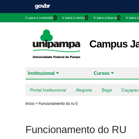
Ir para o conteúdo
1
Ir para o menu
2
Ir para a busca
3
Ir para 
Campus J
Institucional
Cursos
Portal Institucional
Alegrete
Bagé
Caçapav
Início
>
Funcionamento do ru 0
Funcionamento do RU