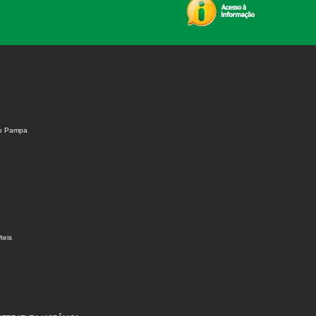
do Pampa
teis