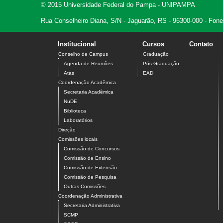
© 2015 Universidade Federal do Pampa - UNIPAMPA
Rua Conselheiro Diana, S/N - Jaguarão, RS - 96300-000 - Fon
Institucional
Cursos
Contato
campus jaguarão
Conselho de Campus
Graduação
Agenda de Reuniões
Pós-Graduação
Atas
EAD
Coordenação Acadêmica
Secretaria Acadêmica
NuDE
Biblioteca
Laboratórios
Direção
Comissões locais
Comissão de Concursos
Comissão de Ensino
Comissão de Extensão
Comissão de Pesquisa
Outras Comissões
Coordenação Administrativa
Secretaria Administrativa
SCMP