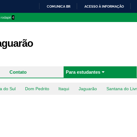
Pular
COMUNICA BR
ACESSO À INFORMAÇÃO
para o
IR
o rodapé
4
conteúdo
PARA
principal
O
CONTEÚDO
aguarão
Contato
Para estudantes
a do Sul
Dom Pedrito
Itaqui
Jaguarão
Santana do Liv