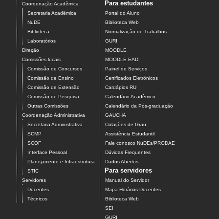
Para estudantes
Coordenação Acadêmica
Secretaria Acadêmica
Portal do Aluno
NuDE
Biblioteca Web
Biblioteca
Normalização de Trabalhos
Laboratórios
GURI
Direção
MOODLE
Comissões locais
MOODLE EAD
Comissão de Concursos
Painel de Serviços
Comissão de Ensino
Certificados Eletrônicos
Comissão de Extensão
Cardápios RU
Comissão de Pesquisa
Calendário Acadêmico
Outras Comissões
Calendário da Pós-graduação
Coordenação Administrativa
GAUCHA
Secretaria Administrativa
Colações de Grau
SCMP
Assistência Estudantil
SCOF
Fale conosco NuDEs/PRODAE
Interface Pessoal
Dúvidas Frequentes
Planejamento e Infraestrutura
Dados Abertos
Para servidores
STIC
Servidores
Manual do Servidor
Docentes
Mapa Horários Docentes
Técnicos
Biblioteca Web
SEI
GURI