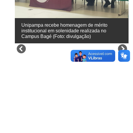
Unipampa recebe homenagem de mérito
institucional em solenidade realizada no
Campus Bagé (Foto: divulgação)