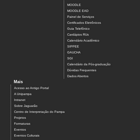
MOODLE
MOODLE EAD
Painel de Serviços
Certificados Eletrônicos
Guia Telefônico
Cardápios RUs
Calendário Acadêmico
SIPPEE
GAUCHA
SGI
Calendário da Pós-graduação
Dúvidas Frequentes
Dados Abertos
Mais
Acesso ao Antigo Portal
A Unipampa
Intranet
Sobre Jaguarão
Centro de Interpretação do Pampa
Projetos
Formaturas
Eventos
Eventos Culturais