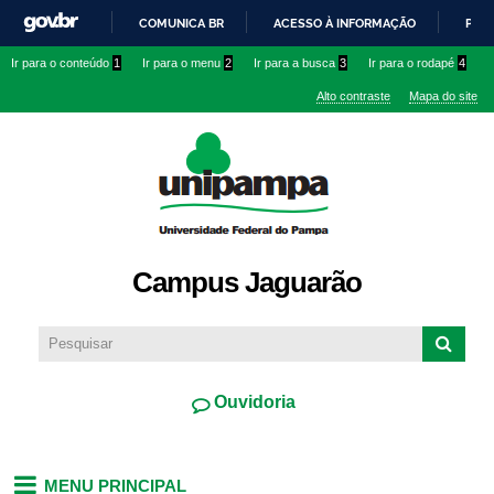
Pular
COMUNICA BR
ACESSO À INFORMAÇÃO
PART
para o
IR
Ir para o conteúdo
1
Ir para o menu
2
Ir para a busca
3
Ir para o rodapé
4
conteúdo
PARA
principal
Alto contraste
Mapa do site
O
CONTEÚDO
Campus Jaguarão
Ouvidoria
MENU PRINCIPAL