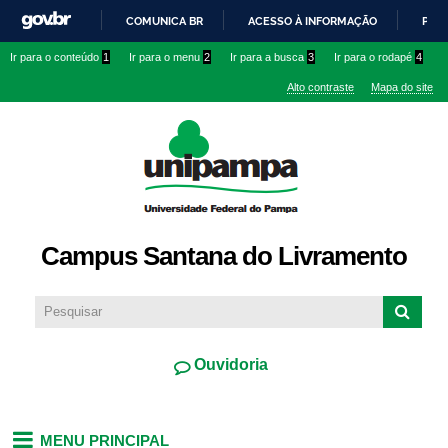
Pular
COMUNICA BR
ACESSO À INFORMAÇÃO
PART
para o
IR
Ir para o conteúdo
1
Ir para o menu
2
Ir para a busca
3
Ir para o rodapé
4
conteúdo
PARA
principal
Alto contraste
Mapa do site
O
CONTEÚDO
Campus Santana do Livramento
Ouvidoria
MENU PRINCIPAL