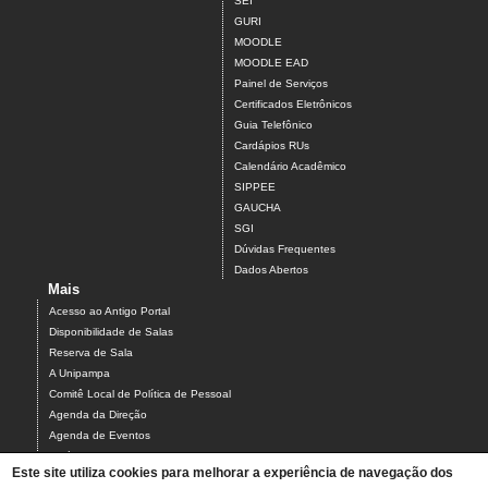
SEI
GURI
MOODLE
MOODLE EAD
Painel de Serviços
Certificados Eletrônicos
Guia Telefônico
Cardápios RUs
Calendário Acadêmico
SIPPEE
GAUCHA
SGI
Dúvidas Frequentes
Dados Abertos
Mais
Acesso ao Antigo Portal
Disponibilidade de Salas
Reserva de Sala
A Unipampa
Comitê Local de Política de Pessoal
Agenda da Direção
Agenda de Eventos
Estágios
Este site utiliza cookies para melhorar a experiência de navegação dos
Relatório de Gestão