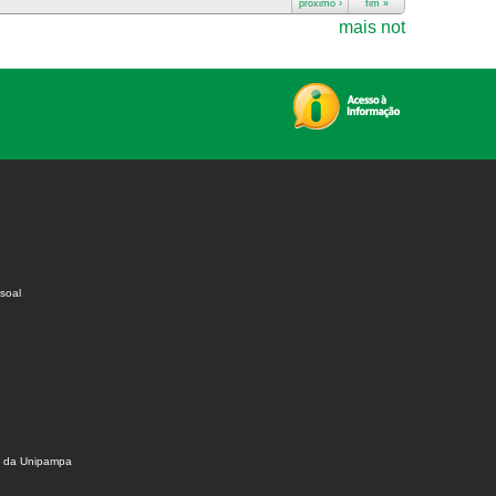
próximo ›
fim »
mais not
soal
s da Unipampa