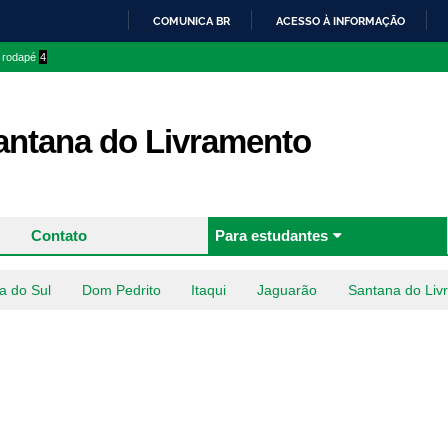
Pular
COMUNICA BR
ACESSO À INFORMAÇÃO
para o
IR
o rodapé
4
conteúdo
PARA
principal
O
CONTEÚDO
ntana do Livramento
Contato
Para estudantes
a do Sul
Dom Pedrito
Itaqui
Jaguarão
Santana do Liv