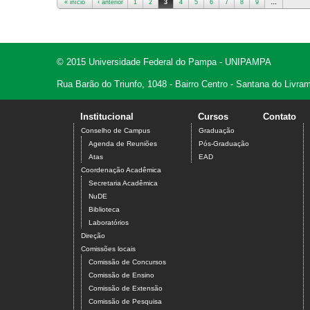
« início
‹ anterior
1
2
3
4
5
6
7
8
9
…
© 2015 Universidade Federal do Pampa - UNIPAMPA
Rua Barão do Triunfo, 1048 - Bairro Centro - Santana do Livr
Institucional
Cursos
Contato
Conselho de Campus
Graduação
Agenda de Reuniões
Pós-Graduação
Atas
EAD
Coordenação Acadêmica
Secretaria Acadêmica
NuDE
Biblioteca
Laboratórios
Direção
Comissões locais
Comissão de Concursos
Comissão de Ensino
Comissão de Extensão
Comissão de Pesquisa