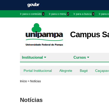
Ir para o conteúdo
1
Ir para o menu
2
Ir para a busca
3
Ir para 
Campus Sa
Institucional
Cursos
Portal Institucional
Alegrete
Bagé
Caçapav
Início
>
Notícias
Notícias