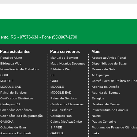
amento, RS - 97573-634 - Fone (55)3967-1700
Para estudantes
Para servidores
Mais
Portal do Aluno
Manual do Servidor
Acesso ao Antigo Portal
Biblioteca Web
Mapa Horários Docentes
Disponibilidade de Salas
Normalização de Trabalhos
Biblioteca Web
Reserva de Sala
GURI
SEI
A Unipampa
MOODLE
GURI
Comitê Local de Política de Pes
MOODLE EAD
MOODLE
Agenda da Direção
Painel de Serviços
MOODLE EAD
Agenda de Eventos
Certificados Eletrônicos
Painel de Serviços
Estágios
Cardápios RU
Certificados Eletrônicos
Relatório de Gestão
Calendário Acadêmico
Guia Telefônico
Infraestrutura do Campus
Calendário da Pós-graduação
Cardápios RUs
NEABI
GAUCHA
Calendário Acadêmico
Pautas Conselho
Colações de Grau
SIPPEE
Programa de Feiras de Ciência
Assistência Estudantil
GAUCHA
Links