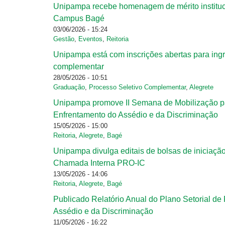
Unipampa recebe homenagem de mérito instituc
Páginas
Campus Bagé
03/06/2026 - 15:24
Gestão
,
Eventos
,
Reitoria
Unipampa está com inscrições abertas para ingr
complementar
28/05/2026 - 10:51
Graduação
,
Processo Seletivo Complementar
,
Alegrete
Unipampa promove II Semana de Mobilização p
Enfrentamento do Assédio e da Discriminação
15/05/2026 - 15:00
Reitoria
,
Alegrete
,
Bagé
Unipampa divulga editais de bolsas de iniciaç
Chamada Interna PRO-IC
13/05/2026 - 14:06
Reitoria
,
Alegrete
,
Bagé
Publicado Relatório Anual do Plano Setorial d
Assédio e da Discriminação
11/05/2026 - 16:22