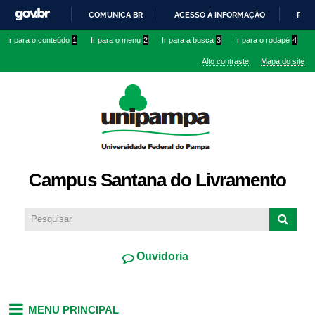
Pular
COMUNICA BR
ACESSO À INFORMAÇÃO
PART
para o
IR
Ir para o conteúdo
1
Ir para o menu
2
Ir para a busca
3
Ir para o rodapé
4
conteúdo
PARA
principal
Alto contraste
Mapa do site
O
CONTEÚDO
Campus Santana do Livramento
Ouvidoria
MENU PRINCIPAL