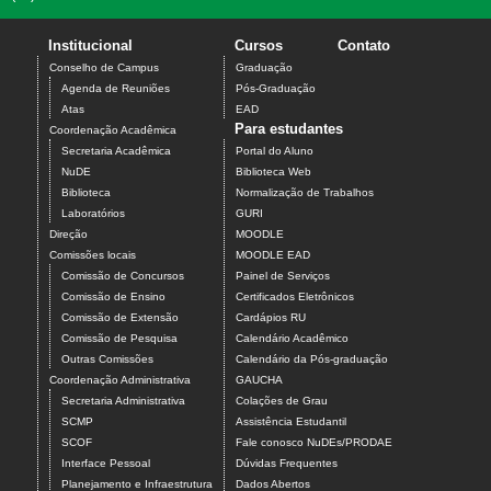
Institucional
Cursos
Contato
Conselho de Campus
Graduação
Agenda de Reuniões
Pós-Graduação
Atas
EAD
Para estudantes
Coordenação Acadêmica
Secretaria Acadêmica
Portal do Aluno
NuDE
Biblioteca Web
Biblioteca
Normalização de Trabalhos
Laboratórios
GURI
Direção
MOODLE
Comissões locais
MOODLE EAD
Comissão de Concursos
Painel de Serviços
Comissão de Ensino
Certificados Eletrônicos
Comissão de Extensão
Cardápios RU
Comissão de Pesquisa
Calendário Acadêmico
Outras Comissões
Calendário da Pós-graduação
Coordenação Administrativa
GAUCHA
Secretaria Administrativa
Colações de Grau
SCMP
Assistência Estudantil
SCOF
Fale conosco NuDEs/PRODAE
Interface Pessoal
Dúvidas Frequentes
Planejamento e Infraestrutura
Dados Abertos