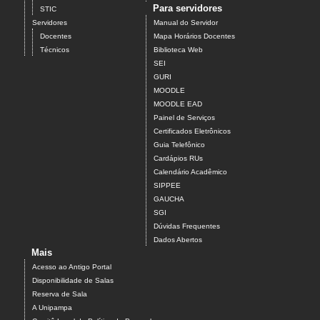
Para servidores
STIC
Servidores
Manual do Servidor
Docentes
Mapa Horários Docentes
Técnicos
Biblioteca Web
SEI
GURI
MOODLE
MOODLE EAD
Painel de Serviços
Certificados Eletrônicos
Guia Telefônico
Cardápios RUs
Calendário Acadêmico
SIPPEE
GAUCHA
SGI
Dúvidas Frequentes
Dados Abertos
Mais
Acesso ao Antigo Portal
Disponibilidade de Salas
Reserva de Sala
A Unipampa