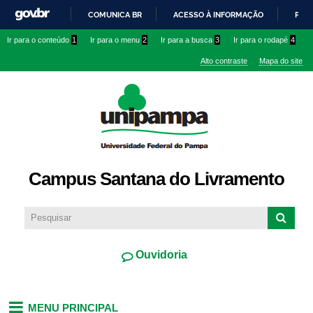
Pular
COMUNICA BR
ACESSO À INFORMAÇÃO
PART
para o
IR
Ir para o conteúdo
1
Ir para o menu
2
Ir para a busca
3
Ir para o rodapé
4
conteúdo
PARA
principal
Alto contraste
Mapa do site
O
CONTEÚDO
Campus Santana do Livramento
Ouvidoria
MENU PRINCIPAL