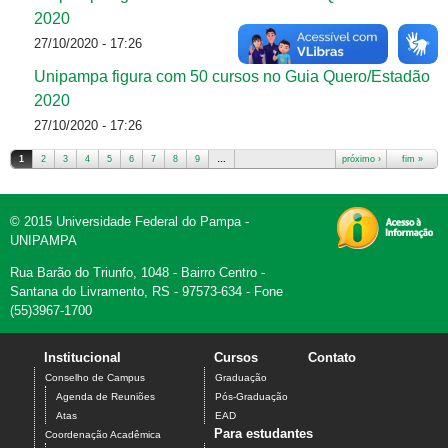
2020
27/10/2020 - 17:26
Unipampa figura com 50 cursos no Guia Quero/Estadão
2020
27/10/2020 - 17:26
1
2
3
4
5
6
7
8
9
…
próximo ›
fim »
Páginas
© 2015 Universidade Federal do Pampa -
UNIPAMPA
Rua Barão do Triunfo, 1048 - Bairro Centro -
Santana do Livramento, RS - 97573-634 - Fone
(55)3967-1700
Institucional
Cursos
Contato
Conselho de Campus
Graduação
Agenda de Reuniões
Pós-Graduação
Atas
EAD
Para estudantes
Coordenação Acadêmica