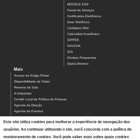
MOODLE EAD
Painel de Serviços
Certificados Eletrônicos
Guia Telefônico
Cardápios RUs
Calendário Acadêmico
SIPPEE
GAUCHA
SGI
Dúvidas Frequentes
Dados Abertos
Mais
Acesso ao Antigo Portal
Disponibilidade de Salas
Reserva de Sala
A Unipampa
Comitê Local de Política de Pessoal
Agenda da Direção
Agenda de Eventos
Estágios
Este site utiliza cookies para melhorar a experiência de navegação dos
Relatório de Gestão
usuários. Ao continuar utilizando o site, você concorda com a política de
Infraestrutura do Campus
NEABI
monitoramento de cookies. Você pode saber mais sobre quais cookies