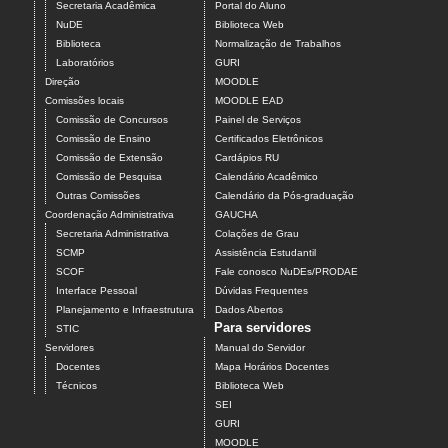
Secretaria Acadêmica
Portal do Aluno
NuDE
Biblioteca Web
Biblioteca
Normalização de Trabalhos
Laboratórios
GURI
Direção
MOODLE
Comissões locais
MOODLE EAD
Comissão de Concursos
Painel de Serviços
Comissão de Ensino
Certificados Eletrônicos
Comissão de Extensão
Cardápios RU
Comissão de Pesquisa
Calendário Acadêmico
Outras Comissões
Calendário da Pós-graduação
Coordenação Administrativa
GAUCHA
Secretaria Administrativa
Colações de Grau
SCMP
Assistência Estudantil
SCOF
Fale conosco NuDEs/PRODAE
Interface Pessoal
Dúvidas Frequentes
Planejamento e Infraestrutura
Dados Abertos
Para servidores
STIC
Servidores
Manual do Servidor
Docentes
Mapa Horários Docentes
Técnicos
Biblioteca Web
SEI
GURI
MOODLE