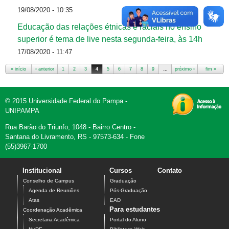
19/08/2020 - 10:35
Educação das relações étnicas e raciais no ensino
superior é tema de live nesta segunda-feira, às 14h
17/08/2020 - 11:47
« início
‹ anterior
1
2
3
4
5
6
7
8
9
…
próximo ›
fim »
Páginas
© 2015 Universidade Federal do Pampa -
UNIPAMPA
Rua Barão do Triunfo, 1048 - Bairro Centro -
Santana do Livramento, RS - 97573-634 - Fone
(55)3967-1700
Institucional
Cursos
Contato
Conselho de Campus
Graduação
Agenda de Reuniões
Pós-Graduação
Atas
EAD
Para estudantes
Coordenação Acadêmica
Secretaria Acadêmica
Portal do Aluno