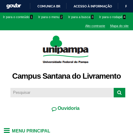
Pular
COMUNICA BR
ACESSO À INFORMAÇÃO
PART
para o
IR
Ir para o conteúdo
1
Ir para o menu
2
Ir para a busca
3
Ir para o rodapé
4
conteúdo
PARA
principal
Alto contraste
Mapa do site
O
CONTEÚDO
Campus Santana do Livramento
Ouvidoria
MENU PRINCIPAL