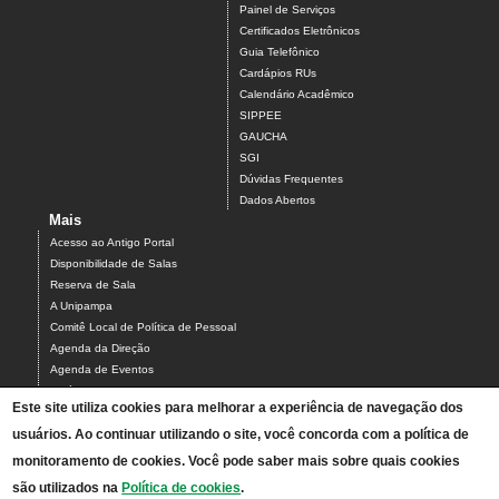
Painel de Serviços
Certificados Eletrônicos
Guia Telefônico
Cardápios RUs
Calendário Acadêmico
SIPPEE
GAUCHA
SGI
Dúvidas Frequentes
Dados Abertos
Mais
Acesso ao Antigo Portal
Disponibilidade de Salas
Reserva de Sala
A Unipampa
Comitê Local de Política de Pessoal
Agenda da Direção
Agenda de Eventos
Estágios
Este site utiliza cookies para melhorar a experiência de navegação dos
Relatório de Gestão
usuários. Ao continuar utilizando o site, você concorda com a política de
Infraestrutura do Campus
NEABI
monitoramento de cookies. Você pode saber mais sobre quais cookies
Pautas Conselho
são utilizados na
Política de cookies
.
Programa de Feiras de Ciências da Unipampa