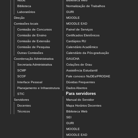
NuDE
Biblioteca Web
Biblioteca
Normalização de Trabalhos
Laboratórios
GURI
Direção
MOODLE
Comissões locais
MOODLE EAD
Comissão de Concursos
Painel de Serviços
Comissão de Ensino
Certificados Eletrônicos
Comissão de Extensão
Cardápios RU
Comissão de Pesquisa
Calendário Acadêmico
Outras Comissões
Calendário da Pós-graduação
Coordenação Administrativa
GAUCHA
Secretaria Administrativa
Colações de Grau
SCMP
Assistência Estudantil
SCOF
Fale conosco NuDEs/PRODAE
Interface Pessoal
Dúvidas Frequentes
Planejamento e Infraestrutura
Dados Abertos
Para servidores
STIC
Servidores
Manual do Servidor
Docentes
Mapa Horários Docentes
Técnicos
Biblioteca Web
SEI
GURI
MOODLE
MOODLE EAD