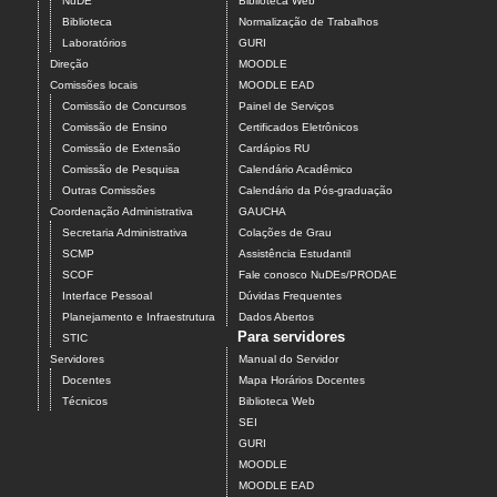
NuDE
Biblioteca Web
Biblioteca
Normalização de Trabalhos
Laboratórios
GURI
Direção
MOODLE
Comissões locais
MOODLE EAD
Comissão de Concursos
Painel de Serviços
Comissão de Ensino
Certificados Eletrônicos
Comissão de Extensão
Cardápios RU
Comissão de Pesquisa
Calendário Acadêmico
Outras Comissões
Calendário da Pós-graduação
Coordenação Administrativa
GAUCHA
Secretaria Administrativa
Colações de Grau
SCMP
Assistência Estudantil
SCOF
Fale conosco NuDEs/PRODAE
Interface Pessoal
Dúvidas Frequentes
Planejamento e Infraestrutura
Dados Abertos
Para servidores
STIC
Servidores
Manual do Servidor
Docentes
Mapa Horários Docentes
Técnicos
Biblioteca Web
SEI
GURI
MOODLE
MOODLE EAD