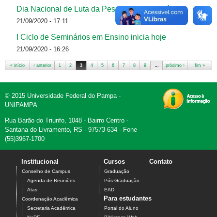
Dia Nacional de Luta da Pessoa com Deficiência
21/09/2020 - 17:11
I Ciclo de Seminários em Ensino inicia hoje
21/09/2020 - 16:26
« início
‹ anterior
1
2
3
4
5
6
7
8
9
…
próximo ›
fim »
Páginas
© 2015 Universidade Federal do Pampa -
UNIPAMPA
Rua Barão do Triunfo, 1048 - Bairro Centro -
Santana do Livramento, RS - 97573-634 - Fone
(55)3967-1700
Institucional
Cursos
Contato
Conselho de Campus
Graduação
Agenda de Reuniões
Pós-Graduação
Atas
EAD
Para estudantes
Coordenação Acadêmica
Secretaria Acadêmica
Portal do Aluno