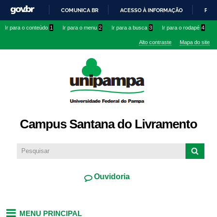
Pular
COMUNICA BR
ACESSO À INFORMAÇÃO
PART
para o
IR
Ir para o conteúdo
1
Ir para o menu
2
Ir para a busca
3
Ir para o rodapé
4
conteúdo
PARA
principal
Alto contraste
Mapa do site
O
CONTEÚDO
Campus Santana do Livramento
Ouvidoria
MENU PRINCIPAL