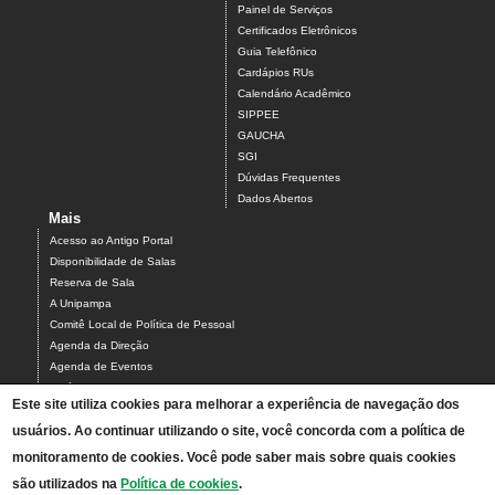
Painel de Serviços
Certificados Eletrônicos
Guia Telefônico
Cardápios RUs
Calendário Acadêmico
SIPPEE
GAUCHA
SGI
Dúvidas Frequentes
Dados Abertos
Mais
Acesso ao Antigo Portal
Disponibilidade de Salas
Reserva de Sala
A Unipampa
Comitê Local de Política de Pessoal
Agenda da Direção
Agenda de Eventos
Estágios
Este site utiliza cookies para melhorar a experiência de navegação dos
Relatório de Gestão
usuários. Ao continuar utilizando o site, você concorda com a política de
Infraestrutura do Campus
NEABI
monitoramento de cookies. Você pode saber mais sobre quais cookies
Pautas Conselho
são utilizados na
Política de cookies
.
Programa de Feiras de Ciências da Unipampa