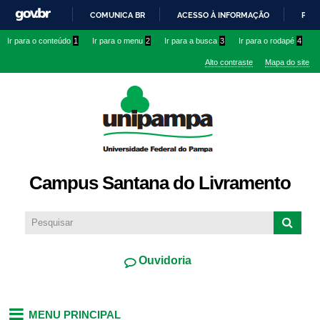
Pular
COMUNICA BR
ACESSO À INFORMAÇÃO
PART
para o
IR
Ir para o conteúdo
1
Ir para o menu
2
Ir para a busca
3
Ir para o rodapé
4
conteúdo
PARA
principal
Alto contraste
Mapa do site
O
CONTEÚDO
Campus Santana do Livramento
Ouvidoria
MENU PRINCIPAL