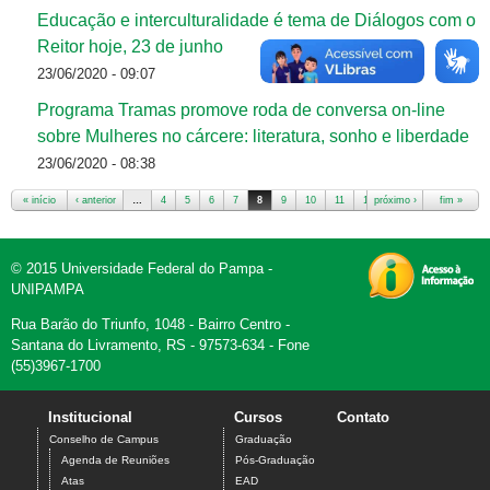
Educação e interculturalidade é tema de Diálogos com o
Reitor hoje, 23 de junho
23/06/2020 - 09:07
Programa Tramas promove roda de conversa on-line
sobre Mulheres no cárcere: literatura, sonho e liberdade
23/06/2020 - 08:38
« início
‹ anterior
…
4
5
6
7
8
9
10
11
12
próximo ›
…
fim »
Páginas
© 2015 Universidade Federal do Pampa -
UNIPAMPA
Rua Barão do Triunfo, 1048 - Bairro Centro -
Santana do Livramento, RS - 97573-634 - Fone
(55)3967-1700
Institucional
Cursos
Contato
Conselho de Campus
Graduação
Agenda de Reuniões
Pós-Graduação
Atas
EAD