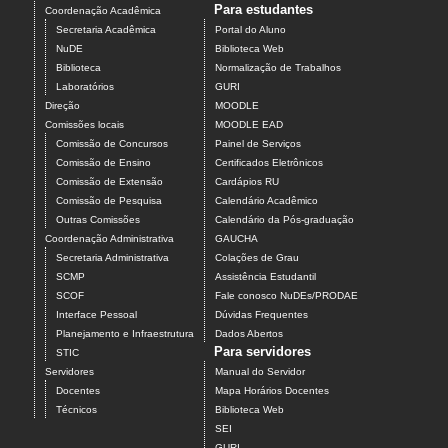
Para estudantes
Coordenação Acadêmica
Secretaria Acadêmica
Portal do Aluno
NuDE
Biblioteca Web
Biblioteca
Normalização de Trabalhos
Laboratórios
GURI
Direção
MOODLE
Comissões locais
MOODLE EAD
Comissão de Concursos
Painel de Serviços
Comissão de Ensino
Certificados Eletrônicos
Comissão de Extensão
Cardápios RU
Comissão de Pesquisa
Calendário Acadêmico
Outras Comissões
Calendário da Pós-graduação
Coordenação Administrativa
GAUCHA
Secretaria Administrativa
Colações de Grau
SCMP
Assistência Estudantil
SCOF
Fale conosco NuDEs/PRODAE
Interface Pessoal
Dúvidas Frequentes
Planejamento e Infraestrutura
Dados Abertos
Para servidores
STIC
Servidores
Manual do Servidor
Docentes
Mapa Horários Docentes
Técnicos
Biblioteca Web
SEI
GURI