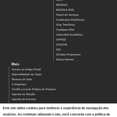
MOODLE
MOODLE EAD
Painel de Serviços
Certificados Eletrônicos
Guia Telefônico
Cardápios RUs
Calendário Acadêmico
SIPPEE
GAUCHA
SGI
Dúvidas Frequentes
Dados Abertos
Mais
Acesso ao Antigo Portal
Disponibilidade de Salas
Reserva de Sala
A Unipampa
Comitê Local de Política de Pessoal
Agenda da Direção
Agenda de Eventos
Estágios
Este site utiliza cookies para melhorar a experiência de navegação dos
Relatório de Gestão
usuários. Ao continuar utilizando o site, você concorda com a política de
Infraestrutura do Campus