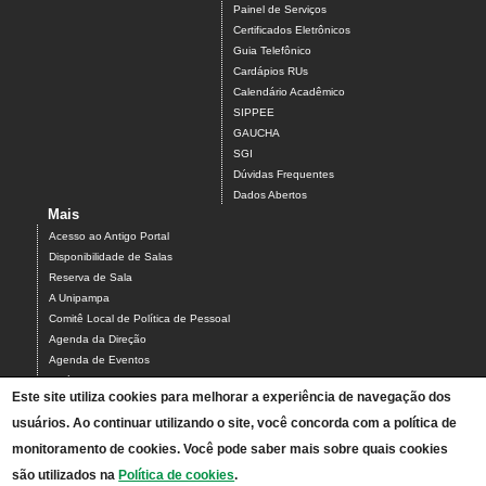
Painel de Serviços
Certificados Eletrônicos
Guia Telefônico
Cardápios RUs
Calendário Acadêmico
SIPPEE
GAUCHA
SGI
Dúvidas Frequentes
Dados Abertos
Mais
Acesso ao Antigo Portal
Disponibilidade de Salas
Reserva de Sala
A Unipampa
Comitê Local de Política de Pessoal
Agenda da Direção
Agenda de Eventos
Estágios
Este site utiliza cookies para melhorar a experiência de navegação dos
Relatório de Gestão
usuários. Ao continuar utilizando o site, você concorda com a política de
Infraestrutura do Campus
NEABI
monitoramento de cookies. Você pode saber mais sobre quais cookies
Pautas Conselho
são utilizados na
Política de cookies
.
Programa de Feiras de Ciências da Unipampa