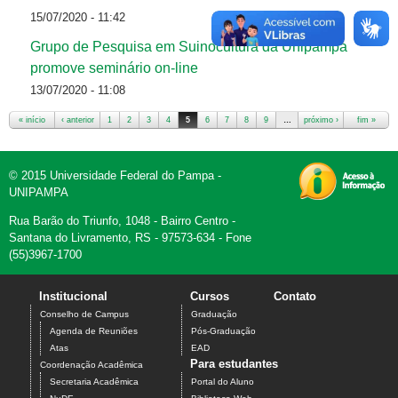
15/07/2020 - 11:42
Grupo de Pesquisa em Suinocultura da Unipampa
promove seminário on-line
13/07/2020 - 11:08
« início
‹ anterior
1
2
3
4
5
6
7
8
9
…
próximo ›
fim »
Páginas
© 2015 Universidade Federal do Pampa -
UNIPAMPA
Rua Barão do Triunfo, 1048 - Bairro Centro -
Santana do Livramento, RS - 97573-634 - Fone
(55)3967-1700
Institucional
Cursos
Contato
Conselho de Campus
Graduação
Agenda de Reuniões
Pós-Graduação
Atas
EAD
Para estudantes
Coordenação Acadêmica
Secretaria Acadêmica
Portal do Aluno