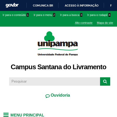
Pular
COMUNICA BR
ACESSO À INFORMAÇÃO
PART
para o
IR
Ir para o conteúdo
1
Ir para o menu
2
Ir para a busca
3
Ir para o rodapé
4
conteúdo
PARA
principal
Alto contraste
Mapa do site
O
CONTEÚDO
Campus Santana do Livramento
Ouvidoria
MENU PRINCIPAL