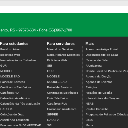
amento, RS - 97573-634 - Fone (55)3967-1700
Para estudantes
Para servidores
Mais
Portal do Aluno
Manual do Servidor
Acesso ao Antigo Portal
Biblioteca Web
Mapa Horários Docentes
Disponibilidade de Salas
Normalização de Trabalhos
Biblioteca Web
Reserva de Sala
GURI
SEI
A Unipampa
MOODLE
GURI
Comitê Local de Política de Pes
MOODLE EAD
MOODLE
Agenda da Direção
Painel de Serviços
MOODLE EAD
Agenda de Eventos
Certificados Eletrônicos
Painel de Serviços
Estágios
Cardápios RU
Certificados Eletrônicos
Relatório de Gestão
Calendário Acadêmico
Guia Telefônico
Infraestrutura do Campus
Calendário da Pós-graduação
Cardápios RUs
NEABI
GAUCHA
Calendário Acadêmico
Pautas Conselho
Colações de Grau
SIPPEE
Programa de Feiras de Ciência
Assistência Estudantil
GAUCHA
Links
Fale conosco NuDEs/PRODAE
SGI
Mapa