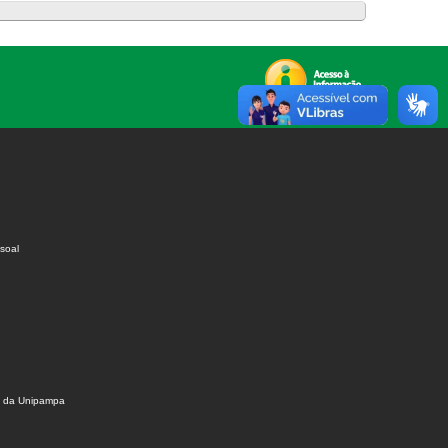
soal
s da Unipampa