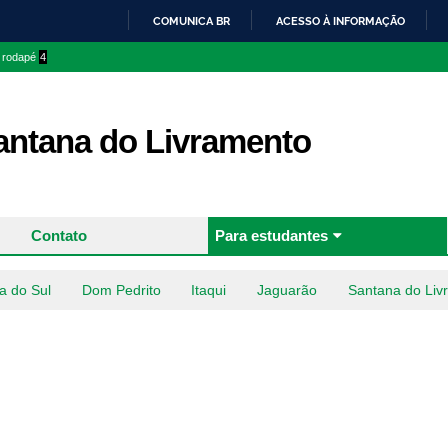
Pular
COMUNICA BR
ACESSO À INFORMAÇÃO
para o
IR
o rodapé
4
conteúdo
PARA
principal
O
CONTEÚDO
ntana do Livramento
Contato
Para estudantes
a do Sul
Dom Pedrito
Itaqui
Jaguarão
Santana do Liv