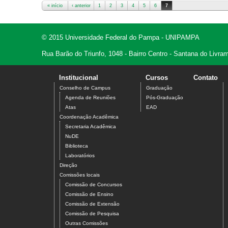
« início
‹ anterior
1
2
3
4
5
6
7
Páginas
© 2015 Universidade Federal do Pampa - UNIPAMPA
Rua Barão do Triunfo, 1048 - Bairro Centro - Santana do Livr
Institucional
Cursos
Contato
Conselho de Campus
Graduação
Agenda de Reuniões
Pós-Graduação
Atas
EAD
Coordenação Acadêmica
Secretaria Acadêmica
NuDE
Biblioteca
Laboratórios
Direção
Comissões locais
Comissão de Concursos
Comissão de Ensino
Comissão de Extensão
Comissão de Pesquisa
Outras Comissões