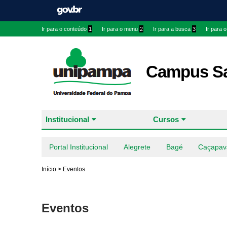
Ir para o conteúdo
1
Ir para o menu
2
Ir para a busca
3
Ir para 
Campus Sa
Institucional
Cursos
Portal Institucional
Alegrete
Bagé
Caçapav
Início
>
Eventos
Eventos