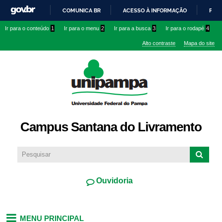
Pular
COMUNICA BR
ACESSO À INFORMAÇÃO
PART
para o
IR
Ir para o conteúdo
1
Ir para o menu
2
Ir para a busca
3
Ir para o rodapé
4
conteúdo
PARA
principal
Alto contraste
Mapa do site
O
CONTEÚDO
Campus Santana do Livramento
Ouvidoria
MENU PRINCIPAL