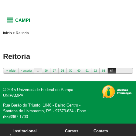
CAMPI
Início
>
Reitoria
Reitoria
« início
‹ anterior
…
56
57
58
59
60
61
62
63
64
Páginas
© 2015 Universidade Federal do Pampa -
UNIPAMPA
Rua Barão do Triunfo, 1048 - Bairro Centro -
Santana do Livramento, RS - 97573-634 - Fone
(55)3967-1700
Institucional
Cursos
Contato