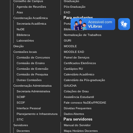
Conselho de Campus
Graduação
Agenda de Reuniões
Pós-Graduação
Atas
EAD
Para estudantes
Coordenação Acadêmica
Secretaria Acadêmica
Portal do Aluno
NuDE
Biblioteca Web
Biblioteca
Normalização de Trabalhos
Laboratórios
GURI
Direção
MOODLE
Comissões locais
MOODLE EAD
Comissão de Concursos
Painel de Serviços
Comissão de Ensino
Certificados Eletrônicos
Comissão de Extensão
Cardápios RU
Comissão de Pesquisa
Calendário Acadêmico
Outras Comissões
Calendário da Pós-graduação
Coordenação Administrativa
GAUCHA
Secretaria Administrativa
Colações de Grau
SCMP
Assistência Estudantil
SCOF
Fale conosco NuDEs/PRODAE
Interface Pessoal
Dúvidas Frequentes
Planejamento e Infraestrutura
Dados Abertos
Para servidores
STIC
Servidores
Manual do Servidor
Docentes
Mapa Horários Docentes