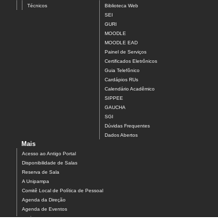
Técnicos
Biblioteca Web
SEI
GURI
MOODLE
MOODLE EAD
Painel de Serviços
Certificados Eletrônicos
Guia Telefônico
Cardápios RUs
Calendário Acadêmico
SIPPEE
GAUCHA
SGI
Dúvidas Frequentes
Dados Abertos
Mais
Acesso ao Antigo Portal
Disponibilidade de Salas
Reserva de Sala
A Unipampa
Comitê Local de Política de Pessoal
Agenda da Direção
Agenda de Eventos