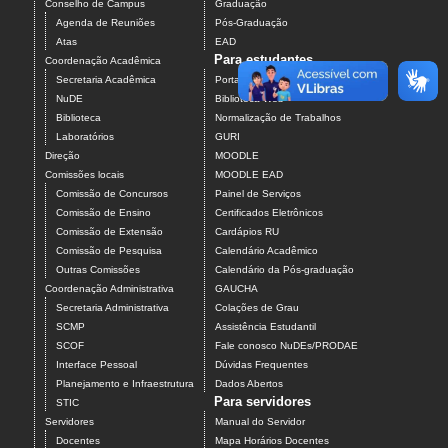
Conselho de Campus
Graduação
Agenda de Reuniões
Pós-Graduação
Atas
EAD
Para estudantes
Coordenação Acadêmica
Secretaria Acadêmica
Portal do Aluno
NuDE
Biblioteca Web
Biblioteca
Normalização de Trabalhos
Laboratórios
GURI
Direção
MOODLE
Comissões locais
MOODLE EAD
Comissão de Concursos
Painel de Serviços
Comissão de Ensino
Certificados Eletrônicos
Comissão de Extensão
Cardápios RU
Comissão de Pesquisa
Calendário Acadêmico
Outras Comissões
Calendário da Pós-graduação
Coordenação Administrativa
GAUCHA
Secretaria Administrativa
Colações de Grau
SCMP
Assistência Estudantil
SCOF
Fale conosco NuDEs/PRODAE
Interface Pessoal
Dúvidas Frequentes
Planejamento e Infraestrutura
Dados Abertos
Para servidores
STIC
Servidores
Manual do Servidor
Docentes
Mapa Horários Docentes