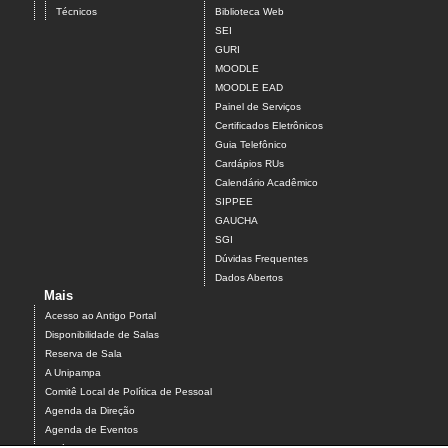
Técnicos
Biblioteca Web
SEI
GURI
MOODLE
MOODLE EAD
Painel de Serviços
Certificados Eletrônicos
Guia Telefônico
Cardápios RUs
Calendário Acadêmico
SIPPEE
GAUCHA
SGI
Dúvidas Frequentes
Dados Abertos
Mais
Acesso ao Antigo Portal
Disponibilidade de Salas
Reserva de Sala
A Unipampa
Comitê Local de Política de Pessoal
Agenda da Direção
Agenda de Eventos