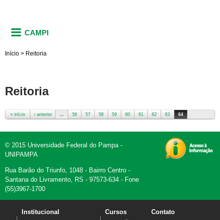
CAMPI
Início
>
Reitoria
Reitoria
« início
‹ anterior
…
56
57
58
59
60
61
62
63
64
Páginas
© 2015 Universidade Federal do Pampa -
UNIPAMPA
Rua Barão do Triunfo, 1048 - Bairro Centro -
Santana do Livramento, RS - 97573-634 - Fone
(55)3967-1700
Institucional
Cursos
Contato