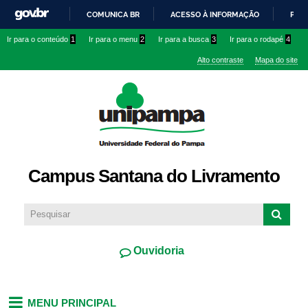
Pular
COMUNICA BR
ACESSO À INFORMAÇÃO
PART
para o
IR
Ir para o conteúdo
1
Ir para o menu
2
Ir para a busca
3
Ir para o rodapé
4
conteúdo
PARA
principal
Alto contraste
Mapa do site
O
CONTEÚDO
Campus Santana do Livramento
Ouvidoria
MENU PRINCIPAL