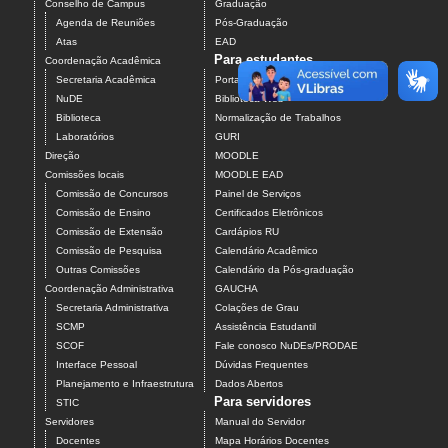
Conselho de Campus
Graduação
Agenda de Reuniões
Pós-Graduação
Atas
EAD
Para estudantes
Coordenação Acadêmica
Secretaria Acadêmica
Portal do Aluno
NuDE
Biblioteca Web
Biblioteca
Normalização de Trabalhos
Laboratórios
GURI
Direção
MOODLE
Comissões locais
MOODLE EAD
Comissão de Concursos
Painel de Serviços
Comissão de Ensino
Certificados Eletrônicos
Comissão de Extensão
Cardápios RU
Comissão de Pesquisa
Calendário Acadêmico
Outras Comissões
Calendário da Pós-graduação
Coordenação Administrativa
GAUCHA
Secretaria Administrativa
Colações de Grau
SCMP
Assistência Estudantil
SCOF
Fale conosco NuDEs/PRODAE
Interface Pessoal
Dúvidas Frequentes
Planejamento e Infraestrutura
Dados Abertos
Para servidores
STIC
Servidores
Manual do Servidor
Docentes
Mapa Horários Docentes