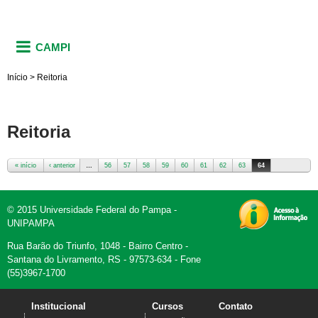
CAMPI
Início
>
Reitoria
Reitoria
« início
‹ anterior
…
56
57
58
59
60
61
62
63
64
Páginas
© 2015 Universidade Federal do Pampa -
UNIPAMPA
Rua Barão do Triunfo, 1048 - Bairro Centro -
Santana do Livramento, RS - 97573-634 - Fone
(55)3967-1700
Institucional
Cursos
Contato