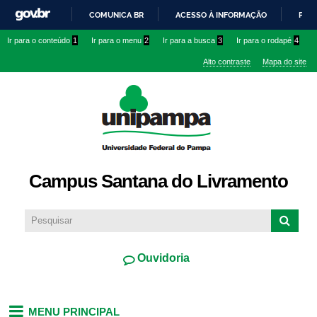
Pular
COMUNICA BR
ACESSO À INFORMAÇÃO
PART
para o
IR
Ir para o conteúdo
1
Ir para o menu
2
Ir para a busca
3
Ir para o rodapé
4
conteúdo
PARA
principal
Alto contraste
Mapa do site
O
CONTEÚDO
Campus Santana do Livramento
Ouvidoria
MENU PRINCIPAL