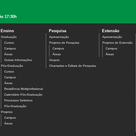
às 17:30h
Ensino
Pesquisa
Extensão
Graduação
Apresentação
Apresentação
Cursos
Projetos de Pesquisa
Projetos de Extensão
Campus
Campus
Campus
Áreas
Áreas
Áreas
Outras Informações
Grupos
Pós-Graduação
Chamadas e Editais de Pesquisa
Cursos
Campus
Áreas
Residência Multiprofissional
Calendário Pós-Graduação
Processos Seletivos
Pós-Graduação
Projetos
Campus
Áreas