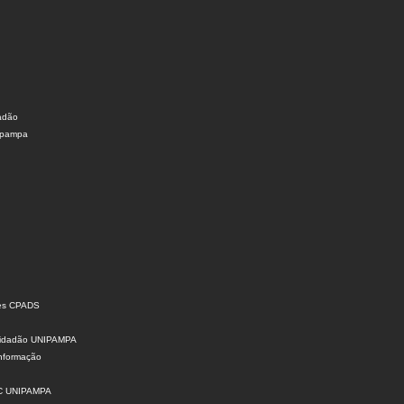
dadão
nipampa
ões CPADS
 Cidadão UNIPAMPA
Informação
SIC UNIPAMPA