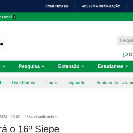
Pular
COMUNICA BR
ACESSO À INFORMAÇÃO
para o
IR
 o rodapé
4
conteúdo
PARA
principal
O
CONTEÚDO
Ou
o
Pesquisa
Extensão
Estudantes
l
Dom Pedrito
Itaqui
Jaguarão
Santana do Livram
2024 - 15:00
2634 visualizações
á o 16º Siepe