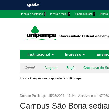
Ir para o conteúdo
1
Ir para o menu
2
Ir para a busca
3
Ir para
Institucional
Ingresso
Ensin
Campi:
Alegrete
Bagé
Caçapava do Su
Início
>
Campus sao borja sediara o 16o siepe
Data de Publicação
15/05/2024 - 17:14
Atualizado em
07/06/
Campus São Borja sediar