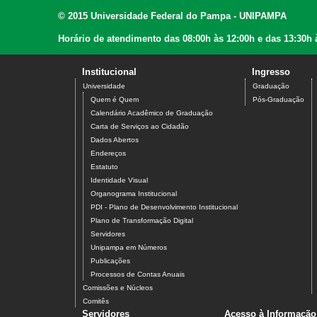
© 2015 Universidade Federal do Pampa - UNIPAMPA
Horário de atendimento das 08:00h às 12:00h e das 13:30h 
Institucional
Ingresso
Universidade
Graduação
Quem é Quem
Pós-Graduação
Calendário Acadêmico de Graduação
Carta de Serviços ao Cidadão
Dados Abertos
Endereços
Estatuto
Identidade Visual
Organograma Institucional
PDI - Plano de Desenvolvimento Institucional
Plano de Transformação Digital
Servidores
Unipampa em Números
Publicações
Processos de Contas Anuais
Comissões e Núcleos
Comitês
Servidores
Acesso à Informação