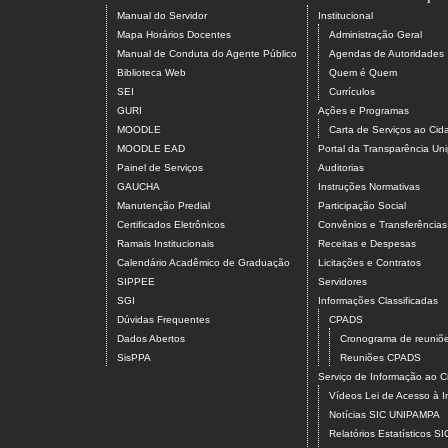
Manual do Servidor
Institucional
Mapa Horários Docentes
Administração Geral
Manual de Conduta do Agente Público
Agendas de Autoridades
Biblioteca Web
Quem é Quem
SEI
Currículos
GURI
Ações e Programas
MOODLE
Carta de Serviços ao Ci
MOODLE EAD
Portal da Transparência U
Painel de Serviços
Auditorias
GAUCHA
Instruções Normativas
Manutenção Predial
Participação Social
Certificados Eletrônicos
Convênios e Transferências
Ramais Institucionais
Receitas e Despesas
Calendário Acadêmico de Graduação
Licitações e Contratos
SIPPEE
Servidores
SGI
Informações Classificadas
Dúvidas Frequentes
CPADS
Dados Abertos
Cronograma de reuni
SisPPA
Reuniões CPADS
Serviço de Informação ao
Vídeos Lei de Acesso à 
Notícias SIC UNIPAMPA
Relatórios Estatísticos 