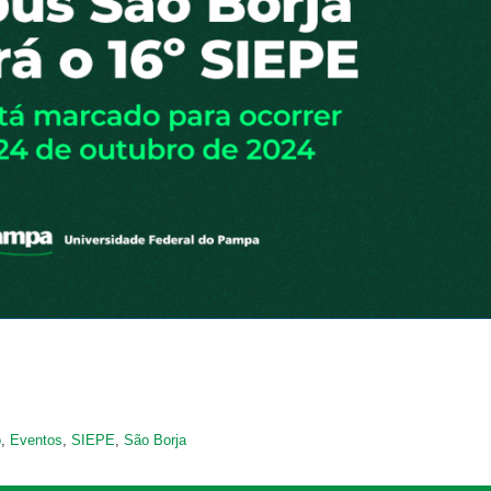
o
,
Eventos
,
SIEPE
,
São Borja