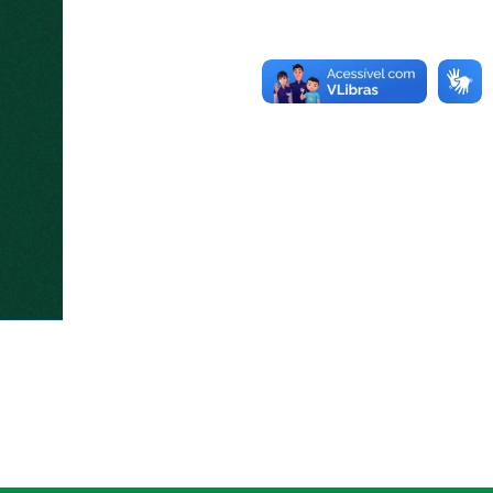
Campus São Borja sediará o 16º Siepe