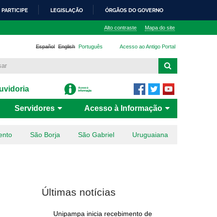
PARTICIPE
LEGISLAÇÃO
ÓRGÃOS DO GOVERNO
Alto contraste
Mapa do site
Español
English
Português
Acesso ao Antigo Portal
vidoria
Servidores
Acesso à Informação
ento
São Borja
São Gabriel
Uruguaiana
Últimas notícias
Unipampa inicia recebimento de