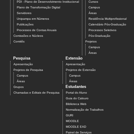
PDI - Plano de Desenvolvimento Institucional
Cursos
Plano de Transformação Digital
Campus
Servidores
Áreas
Unipampa em Números
Residência Multiprofissional
Publicações
Calendário Pós-Graduação
Processos de Contas Anuais
Processos Seletivos
Comissões e Núcleos
Pós-Graduação
Comitês
Projetos
Campus
Áreas
Pesquisa
Extensão
Apresentação
Apresentação
Projetos de Pesquisa
Projetos de Extensão
Campus
Campus
Áreas
Áreas
Estudantes
Grupos
Chamadas e Editais de Pesquisa
Portal do Aluno
Guia do Calouro
Biblioteca Web
Normalização de Trabalhos
GURI
MOODLE
MOODLE EAD
Painel de Serviços