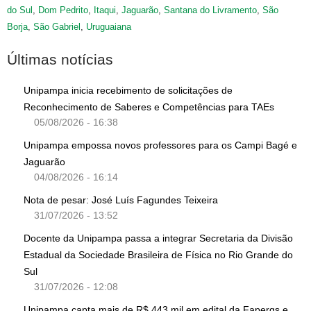
do Sul
,
Dom Pedrito
,
Itaqui
,
Jaguarão
,
Santana do Livramento
,
São
Borja
,
São Gabriel
,
Uruguaiana
Últimas notícias
Unipampa inicia recebimento de solicitações de
Reconhecimento de Saberes e Competências para TAEs
05/08/2026 - 16:38
Unipampa empossa novos professores para os Campi Bagé e
Jaguarão
04/08/2026 - 16:14
Nota de pesar: José Luís Fagundes Teixeira
31/07/2026 - 13:52
Docente da Unipampa passa a integrar Secretaria da Divisão
Estadual da Sociedade Brasileira de Física no Rio Grande do
Sul
31/07/2026 - 12:08
Unipampa capta mais de R$ 443 mil em edital da Fapergs e