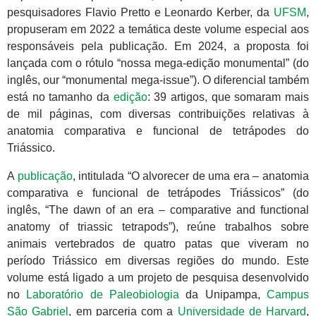
pesquisadores Flavio Pretto e Leonardo Kerber, da
UFSM
,
propuseram em 2022 a temática deste volume especial aos
responsáveis pela publicação. Em 2024, a proposta foi
lançada com o rótulo “nossa mega-edição monumental” (do
inglês, our “monumental mega-issue”). O diferencial também
está no tamanho da
edição
: 39 artigos, que somaram mais
de mil páginas, com diversas contribuições relativas à
anatomia comparativa e funcional de tetrápodes do
Triássico.
A
publicação
, intitulada “O alvorecer de uma era – anatomia
comparativa e funcional de tetrápodes Triássicos” (do
inglês, “The dawn of an era – comparative and functional
anatomy of triassic tetrapods”), reúne trabalhos sobre
animais vertebrados de quatro patas que viveram no
período Triássico em diversas regiões do mundo. Este
volume está ligado a um projeto de pesquisa desenvolvido
no
Laboratório de Paleobiologia
da Unipampa,
Campus
São Gabriel
, em parceria com a
Universidade de Harvard
,