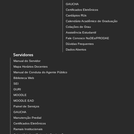
GAUCHA
Certificados Eletrônicos
Cardápios RUs
Calendário Acadêmico de Graduação
Colações de Grau
Assistência Estudantil
Fale Conosco NuDEs/PRODAE
Dúvidas Frequentes
Dados Abertos
Servidores
Manual do Servidor
Mapa Horários Docentes
Manual de Conduta do Agente Público
Biblioteca Web
SEI
GURI
MOODLE
MOODLE EAD
Painel de Serviços
GAUCHA
Manutenção Predial
Certificados Eletrônicos
Ramais Institucionais