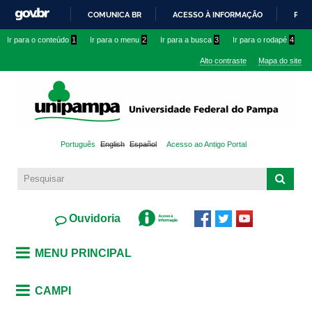
Pular
COMUNICA BR
ACESSO À INFORMAÇÃO
PART
para o
IR
Ir para o conteúdo
1
Ir para o menu
2
Ir para a busca
3
Ir para o rodapé
4
conteúdo
PARA
principal
Alto contraste
Mapa do site
O
CONTEÚDO
Português
English
Español
Acesso ao Antigo Portal
Ouvidoria
MENU PRINCIPAL
CAMPI