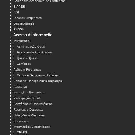
Calendário Acadêmico de Graduação
SIPPEE
SGI
Dúvidas Frequentes
Dados Abertos
SisPPA
Acesso à Informação
Institucional
Administração Geral
Agendas de Autoridades
Quem é Quem
Currículos
Ações e Programas
Carta de Serviços ao Cidadão
Portal da Transparência Unipampa
Auditorias
Instruções Normativas
Participação Social
Convênios e Transferências
Receitas e Despesas
Licitações e Contratos
Servidores
Informações Classificadas
CPADS