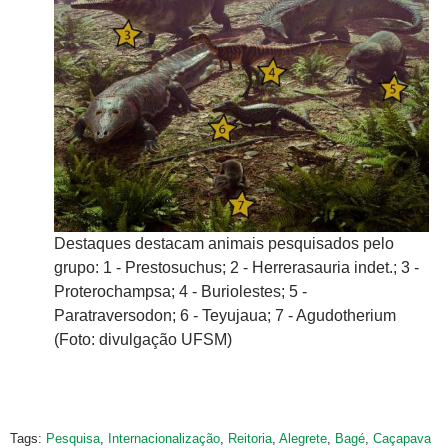
elo
Destaques destacam animais pesquisados pelo
De
t.; 3 -
grupo: 1 - Prestosuchus; 2 - Herrerasauria indet.; 3 -
gr
Proterochampsa; 4 - Buriolestes; 5 -
Pr
ium
Paratraversodon; 6 - Teyujaua; 7 - Agudotherium
Pa
(Foto: divulgação UFSM)
(F
Tags:
Pesquisa
,
Internacionalização
,
Reitoria
,
Alegrete
,
Bagé
,
Caçapava