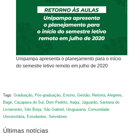
nício
Unipampa apresenta o planejamento para o início
Un
do semestre letivo remoto em julho de 2020
do
Tags:
Graduação
,
Pós-graduação
,
Ensino
,
Gestão
,
Reitoria
,
Alegrete
,
Bagé
,
Caçapava do Sul
,
Dom Pedrito
,
Itaqui
,
Jaguarão
,
Santana do
Livramento
,
São Borja
,
São Gabriel
,
Uruguaiana
,
Comunidade
Universitária
,
Estudantes
,
Servidores
Últimas notícias