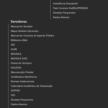
Assistência Estudantil
Fale Conosco NuDEs/PRODAE
Dúvidas Frequentes
Dados Abertos
Servidores
Manual do Servidor
Mapa Horários Docentes
Manual de Conduta do Agente Público
Biblioteca Web
SEI
GURI
MOODLE
MOODLE EAD
Painel de Serviços
GAUCHA
Manutenção Predial
Certificados Eletrônicos
Ramais Institucionais
Calendário Acadêmico de Graduação
SIPPEE
SGI
Dúvidas Frequentes
Dados Abertos