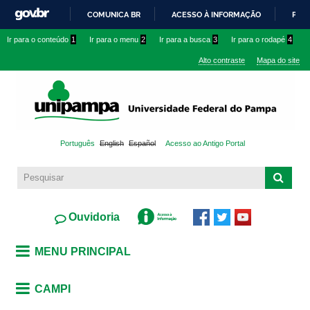
Pular
COMUNICA BR
ACESSO À INFORMAÇÃO
PART
para o
IR
Ir para o conteúdo
1
Ir para o menu
2
Ir para a busca
3
Ir para o rodapé
4
conteúdo
PARA
principal
Alto contraste
Mapa do site
O
CONTEÚDO
Português
English
Español
Acesso ao Antigo Portal
Ouvidoria
MENU PRINCIPAL
CAMPI