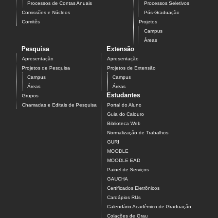
Processos de Contas Anuais
Processos Seletivos
Comissões e Núcleos
Pós-Graduação
Comitês
Projetos
Campus
Áreas
Pesquisa
Extensão
Apresentação
Apresentação
Projetos de Pesquisa
Projetos de Extensão
Campus
Campus
Áreas
Áreas
Estudantes
Grupos
Chamadas e Editais de Pesquisa
Portal do Aluno
Guia do Calouro
Biblioteca Web
Normalização de Trabalhos
GURI
MOODLE
MOODLE EAD
Painel de Serviços
GAUCHA
Certificados Eletrônicos
Cardápios RUs
Calendário Acadêmico de Graduação
Colações de Grau