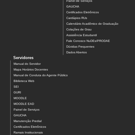
Painel de Serviços
GAUCHA
Certificados Eletrônicos
Cardápios RUs
Calendário Acadêmico de Graduação
Colações de Grau
Assistência Estudantil
Fale Conosco NuDEs/PRODAE
Dúvidas Frequentes
Dados Abertos
Servidores
Manual do Servidor
Mapa Horários Docentes
Manual de Conduta do Agente Público
Biblioteca Web
SEI
GURI
MOODLE
MOODLE EAD
Painel de Serviços
GAUCHA
Manutenção Predial
Certificados Eletrônicos
Ramais Institucionais