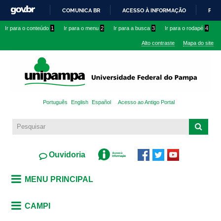
Pular
COMUNICA BR
ACESSO À INFORMAÇÃO
PART
para o
IR
Ir para o conteúdo
1
Ir para o menu
2
Ir para a busca
3
Ir para o rodapé
4
conteúdo
PARA
principal
Alto contraste
Mapa do site
O
CONTEÚDO
Português
English
Español
Acesso ao Antigo Portal
Ouvidoria
MENU PRINCIPAL
CAMPI