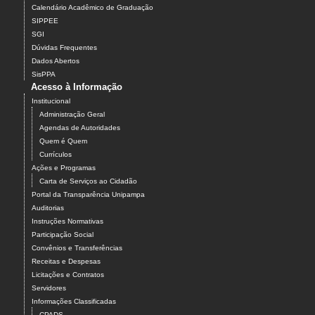
Calendário Acadêmico de Graduação
SIPPEE
SGI
Dúvidas Frequentes
Dados Abertos
SisPPA
Acesso à Informação
Institucional
Administração Geral
Agendas de Autoridades
Quem é Quem
Currículos
Ações e Programas
Carta de Serviços ao Cidadão
Portal da Transparência Unipampa
Auditorias
Instruções Normativas
Participação Social
Convênios e Transferências
Receitas e Despesas
Licitações e Contratos
Servidores
Informações Classificadas
CPADS