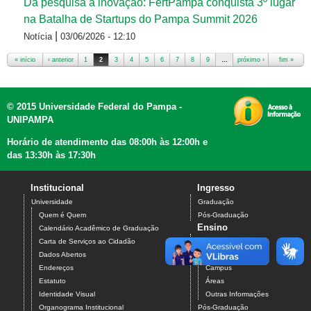
Da pesquisa à inovação: FertPampa conquista 3º lugar
na Batalha de Startups do Pampa Summit 2026
|
Notícia
03/06/2026 - 12:10
« início
‹ anterior
1
2
3
4
5
6
7
8
9
…
próximo ›
fim »
Páginas
© 2015 Universidade Federal do Pampa -
UNIPAMPA
Horário de atendimento das 08:00h às 12:00h e
das 13:30h às 17:30h
Institucional
Ingresso
Universidade
Graduação
Quem é Quem
Pós-Graduação
Ensino
Calendário Acadêmico de Graduação
Carta de Serviços ao Cidadão
Graduação
Dados Abertos
Cursos
Endereços
Campus
Estatuto
Áreas
Identidade Visual
Outras Informações
Organograma Institucional
Pós-Graduação