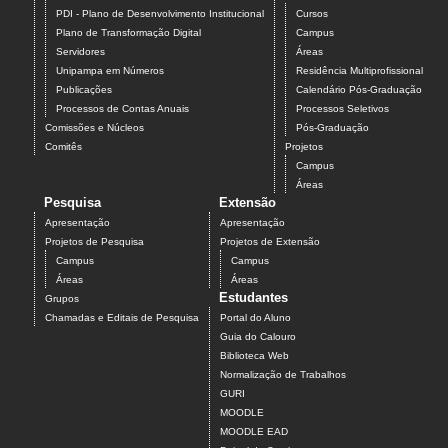
PDI - Plano de Desenvolvimento Institucional
Cursos
Plano de Transformação Digital
Campus
Servidores
Áreas
Unipampa em Números
Residência Multiprofissional
Publicações
Calendário Pós-Graduação
Processos de Contas Anuais
Processos Seletivos
Comissões e Núcleos
Pós-Graduação
Comitês
Projetos
Campus
Áreas
Pesquisa
Extensão
Apresentação
Apresentação
Projetos de Pesquisa
Projetos de Extensão
Campus
Campus
Áreas
Áreas
Estudantes
Grupos
Chamadas e Editais de Pesquisa
Portal do Aluno
Guia do Calouro
Biblioteca Web
Normalização de Trabalhos
GURI
MOODLE
MOODLE EAD