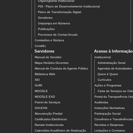
Organograma Institucional
PDI - Plano de Desenvolvimento Institucional
Plano de Transformação Digital
Servidores
Unipampa em Números
Publicações
Processos de Contas Anuais
Comissões e Núcleos
Comitês
Servidores
Acesso à Informação
Manual do Servidor
Institucional
Mapa Horários Docentes
Administração Geral
Manual de Conduta do Agente Público
Agendas de Autoridades
Biblioteca Web
Quem é Quem
SEI
Currículos
GURI
Ações e Programas
MOODLE
Carta de Serviços ao Ci
MOODLE EAD
Portal da Transparência U
Painel de Serviços
Auditorias
GAUCHA
Instruções Normativas
Manutenção Predial
Participação Social
Certificados Eletrônicos
Convênios e Transferências
Ramais Institucionais
Receitas e Despesas
Calendário Acadêmico de Graduação
Licitações e Contratos