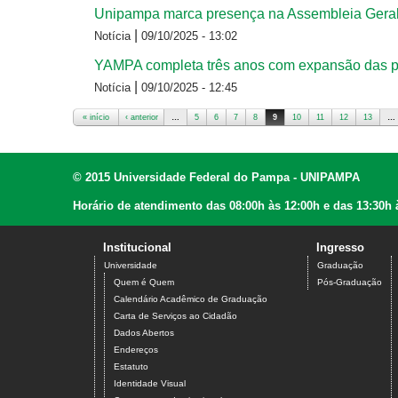
Unipampa marca presença na Assembleia Geral
|
Notícia
09/10/2025 - 13:02
YAMPA completa três anos com expansão das p
|
Notícia
09/10/2025 - 12:45
« início
‹ anterior
…
5
6
7
8
9
10
11
12
13
…
Páginas
© 2015 Universidade Federal do Pampa - UNIPAMPA
Horário de atendimento das 08:00h às 12:00h e das 13:30h 
Institucional
Ingresso
Universidade
Graduação
Quem é Quem
Pós-Graduação
Calendário Acadêmico de Graduação
Carta de Serviços ao Cidadão
Dados Abertos
Endereços
Estatuto
Identidade Visual