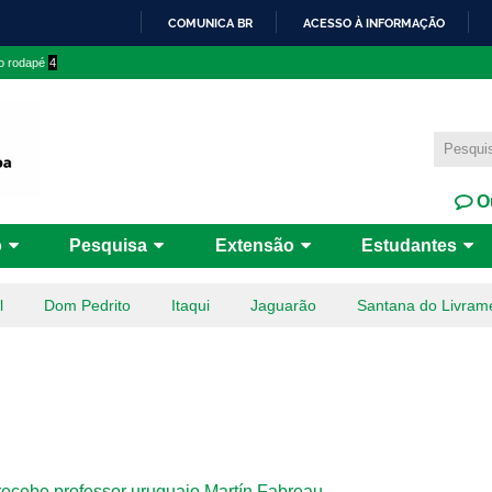
Pular
COMUNICA BR
ACESSO À INFORMAÇÃO
para o
IR
 o rodapé
4
conteúdo
PARA
principal
O
CONTEÚDO
Ou
o
Pesquisa
Extensão
Estudantes
l
Dom Pedrito
Itaqui
Jaguarão
Santana do Livram
ecebe professor uruguaio Martín Fabreau