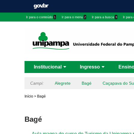
Ir para o conteúdo
1
Ir para o menu
2
Ir para a busca
3
Ir para
Institucional
Ingresso
Ensin
Campi:
Alegrete
Bagé
Caçapava do Su
Início
>
Bagé
Bagé
Aula magna do curso de Turismo da Unipampa r