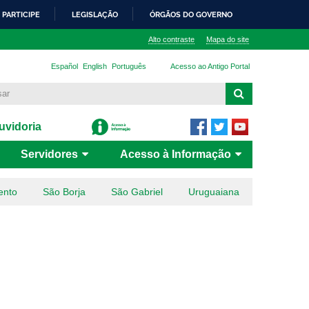
PARTICIPE
LEGISLAÇÃO
ÓRGÃOS DO GOVERNO
Alto contraste
Mapa do site
Español
English
Português
Acesso ao Antigo Portal
vidoria
Servidores
Acesso à Informação
ento
São Borja
São Gabriel
Uruguaiana