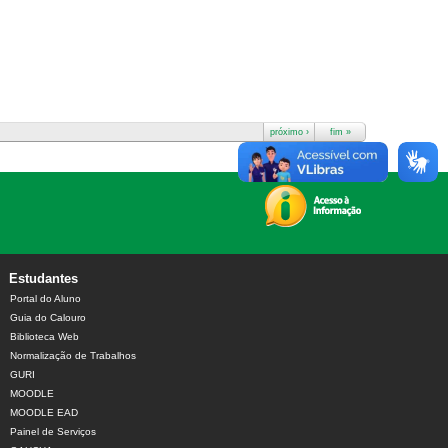
próximo ›
fim »
Estudantes
Portal do Aluno
Guia do Calouro
Biblioteca Web
Normalização de Trabalhos
GURI
MOODLE
MOODLE EAD
Painel de Serviços