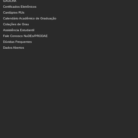
GAUCHA
Certificados Eletrônicos
Cardápios RUs
Calendário Acadêmico de Graduação
Colações de Grau
Assistência Estudantil
Fale Conosco NuDEs/PRODAE
Dúvidas Frequentes
Dados Abertos