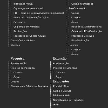
Identidade Visual
Outras Informações
Organograma Institucional
Pós-Graduação
PDI - Plano de Desenvolvimento Institucional
Cursos
Plano de Transformação Digital
Campus
Servidores
Áreas
Unipampa em Números
Residência Multiprofissional
Publicações
Calendário Pós-Graduação
Processos de Contas Anuais
Processos Seletivos
Comissões e Núcleos
Pós-Graduação
Comitês
Projetos
Campus
Áreas
Pesquisa
Extensão
Apresentação
Apresentação
Projetos de Pesquisa
Projetos de Extensão
Campus
Campus
Áreas
Áreas
Estudantes
Grupos
Chamadas e Editais de Pesquisa
Portal do Aluno
Guia do Calouro
Biblioteca Web
Normalização de Trabalhos
GURI