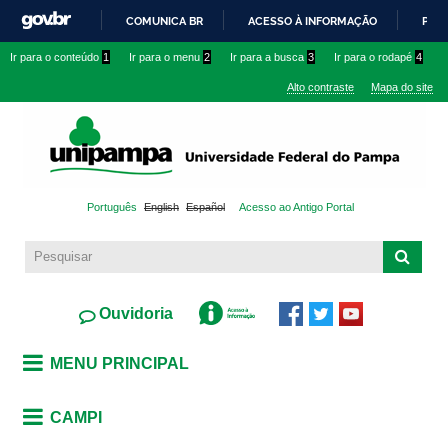
Pular
COMUNICA BR
ACESSO À INFORMAÇÃO
PART
para o
IR
Ir para o conteúdo
1
Ir para o menu
2
Ir para a busca
3
Ir para o rodapé
4
conteúdo
PARA
principal
Alto contraste
Mapa do site
O
CONTEÚDO
Português
English
Español
Acesso ao Antigo Portal
Ouvidoria
MENU PRINCIPAL
CAMPI