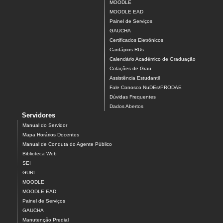
MOODLE
MOODLE EAD
Painel de Serviços
GAUCHA
Certificados Eletrônicos
Cardápios RUs
Calendário Acadêmico de Graduação
Colações de Grau
Assistência Estudantil
Fale Conosco NuDEs/PRODAE
Dúvidas Frequentes
Dados Abertos
Servidores
Manual do Servidor
Mapa Horários Docentes
Manual de Conduta do Agente Público
Biblioteca Web
SEI
GURI
MOODLE
MOODLE EAD
Painel de Serviços
GAUCHA
Manutenção Predial