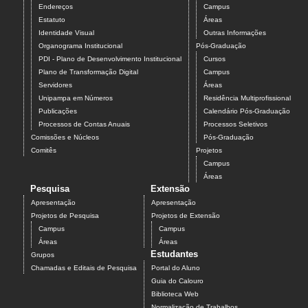
Endereços
Campus
Estatuto
Áreas
Identidade Visual
Outras Informações
Organograma Institucional
Pós-Graduação
PDI - Plano de Desenvolvimento Institucional
Cursos
Plano de Transformação Digital
Campus
Servidores
Áreas
Unipampa em Números
Residência Multiprofissional
Publicações
Calendário Pós-Graduação
Processos de Contas Anuais
Processos Seletivos
Comissões e Núcleos
Pós-Graduação
Comitês
Projetos
Campus
Áreas
Pesquisa
Extensão
Apresentação
Apresentação
Projetos de Pesquisa
Projetos de Extensão
Campus
Campus
Áreas
Áreas
Estudantes
Grupos
Chamadas e Editais de Pesquisa
Portal do Aluno
Guia do Calouro
Biblioteca Web
Normalização de Trabalhos