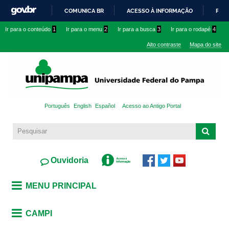
Pular
COMUNICA BR
ACESSO À INFORMAÇÃO
PART
para o
IR
Ir para o conteúdo
1
Ir para o menu
2
Ir para a busca
3
Ir para o rodapé
4
conteúdo
PARA
principal
Alto contraste
Mapa do site
O
CONTEÚDO
Português
English
Español
Acesso ao Antigo Portal
Ouvidoria
MENU PRINCIPAL
CAMPI