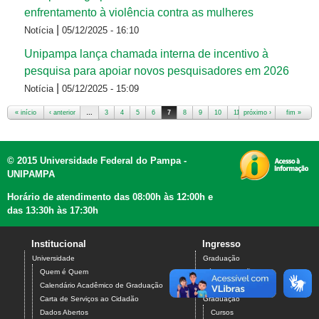
enfrentamento à violência contra as mulheres
|
Notícia
05/12/2025 - 16:10
Unipampa lança chamada interna de incentivo à
pesquisa para apoiar novos pesquisadores em 2026
|
Notícia
05/12/2025 - 15:09
« início
‹ anterior
…
3
4
5
6
7
8
9
10
11
próximo ›
…
fim »
Páginas
© 2015 Universidade Federal do Pampa -
UNIPAMPA
Horário de atendimento das 08:00h às 12:00h e
das 13:30h às 17:30h
Institucional
Ingresso
Universidade
Graduação
Quem é Quem
Pós-Graduação
Ensino
Calendário Acadêmico de Graduação
Carta de Serviços ao Cidadão
Graduação
Dados Abertos
Cursos