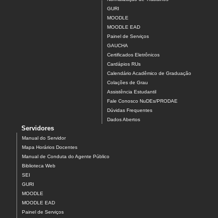
GURI
MOODLE
MOODLE EAD
Painel de Serviços
GAUCHA
Certificados Eletrônicos
Cardápios RUs
Calendário Acadêmico de Graduação
Colações de Grau
Assistência Estudantil
Fale Conosco NuDEs/PRODAE
Dúvidas Frequentes
Dados Abertos
Servidores
Manual do Servidor
Mapa Horários Docentes
Manual de Conduta do Agente Público
Biblioteca Web
SEI
GURI
MOODLE
MOODLE EAD
Painel de Serviços