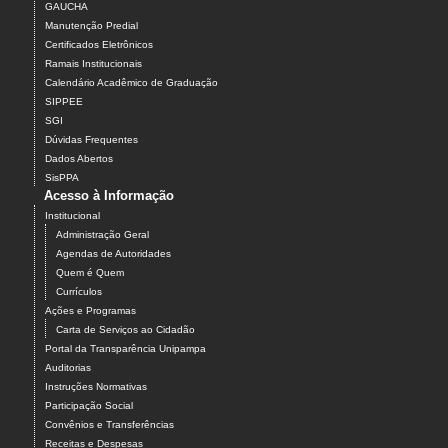
GAUCHA
Manutenção Predial
Certificados Eletrônicos
Ramais Institucionais
Calendário Acadêmico de Graduação
SIPPEE
SGI
Dúvidas Frequentes
Dados Abertos
SisPPA
Acesso à Informação
Institucional
Administração Geral
Agendas de Autoridades
Quem é Quem
Currículos
Ações e Programas
Carta de Serviços ao Cidadão
Portal da Transparência Unipampa
Auditorias
Instruções Normativas
Participação Social
Convênios e Transferências
Receitas e Despesas