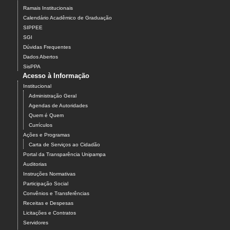
Ramais Institucionais
Calendário Acadêmico de Graduação
SIPPEE
SGI
Dúvidas Frequentes
Dados Abertos
SisPPA
Acesso à Informação
Institucional
Administração Geral
Agendas de Autoridades
Quem é Quem
Currículos
Ações e Programas
Carta de Serviços ao Cidadão
Portal da Transparência Unipampa
Auditorias
Instruções Normativas
Participação Social
Convênios e Transferências
Receitas e Despesas
Licitações e Contratos
Servidores