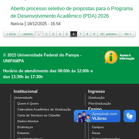
Aberto processo seletivo de propostas para o Programa
de Desenvolvimento Acadêmico (PDA) 2026
|
Notícia
18/12/2025 - 16:54
« início
‹ anterior
…
2
3
4
5
6
7
8
9
10
próximo ›
…
fim »
Páginas
© 2015 Universidade Federal do Pampa -
UNIPAMPA
Horário de atendimento das 08:00h às 12:00h e
das 13:30h às 17:30h
Institucional
Ingresso
Universidade
Graduação
Quem é Quem
Pós-Graduação
Ensino
Calendário Acadêmico de Graduação
Carta de Serviços ao Cidadão
Graduação
Dados Abertos
Cursos
Endereços
Campus
Estatuto
Áreas
Identidade Visual
Outras Informações