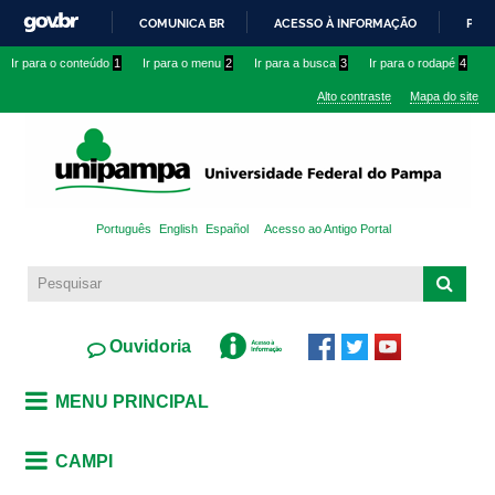
Pular
COMUNICA BR
ACESSO À INFORMAÇÃO
PART
para o
IR
Ir para o conteúdo
1
Ir para o menu
2
Ir para a busca
3
Ir para o rodapé
4
conteúdo
PARA
principal
Alto contraste
Mapa do site
O
CONTEÚDO
Português
English
Español
Acesso ao Antigo Portal
Ouvidoria
MENU PRINCIPAL
CAMPI