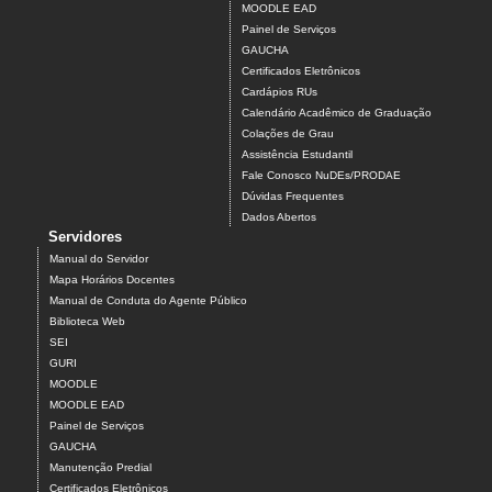
MOODLE EAD
Painel de Serviços
GAUCHA
Certificados Eletrônicos
Cardápios RUs
Calendário Acadêmico de Graduação
Colações de Grau
Assistência Estudantil
Fale Conosco NuDEs/PRODAE
Dúvidas Frequentes
Dados Abertos
Servidores
Manual do Servidor
Mapa Horários Docentes
Manual de Conduta do Agente Público
Biblioteca Web
SEI
GURI
MOODLE
MOODLE EAD
Painel de Serviços
GAUCHA
Manutenção Predial
Certificados Eletrônicos