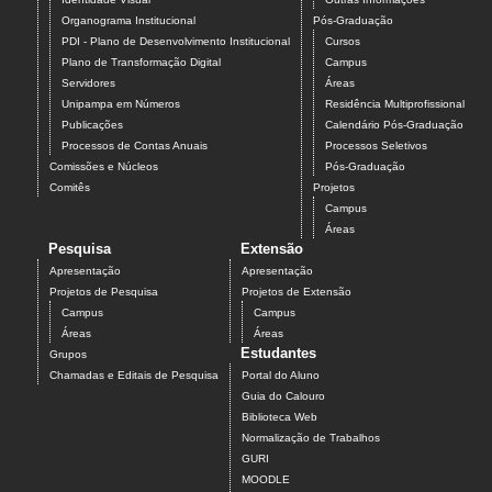
Organograma Institucional
Pós-Graduação
PDI - Plano de Desenvolvimento Institucional
Cursos
Plano de Transformação Digital
Campus
Servidores
Áreas
Unipampa em Números
Residência Multiprofissional
Publicações
Calendário Pós-Graduação
Processos de Contas Anuais
Processos Seletivos
Comissões e Núcleos
Pós-Graduação
Comitês
Projetos
Campus
Áreas
Pesquisa
Extensão
Apresentação
Apresentação
Projetos de Pesquisa
Projetos de Extensão
Campus
Campus
Áreas
Áreas
Estudantes
Grupos
Chamadas e Editais de Pesquisa
Portal do Aluno
Guia do Calouro
Biblioteca Web
Normalização de Trabalhos
GURI
MOODLE