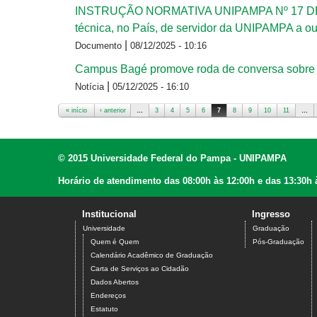
INSTRUÇÃO NORMATIVA UNIPAMPA Nº 17 DE 08
técnica, no País, de servidor da UNIPAMPA a ou
|
Documento
08/12/2025 - 10:16
Campus Bagé promove roda de conversa sobre e
|
Notícia
05/12/2025 - 16:10
« início
‹ anterior
…
3
4
5
6
7
8
9
10
11
…
Páginas
© 2015 Universidade Federal do Pampa - UNIPAMPA
Horário de atendimento das 08:00h às 12:00h e das 13:30h 
Institucional
Ingresso
Universidade
Graduação
Quem é Quem
Pós-Graduação
Calendário Acadêmico de Graduação
Carta de Serviços ao Cidadão
Dados Abertos
Endereços
Estatuto