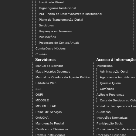
Identidade Visual
Organograma Institucional
PDI - Plano de Desenvolvimento Institucional
Plano de Transformação Digital
Servidores
Unipampa em Números
Publicações
Processos de Contas Anuais
Comissões e Núcleos
Comitês
Servidores
Acesso à Informação
Manual do Servidor
Institucional
Mapa Horários Docentes
Administração Geral
Manual de Conduta do Agente Público
Agendas de Autoridades
Biblioteca Web
Quem é Quem
SEI
Currículos
GURI
Ações e Programas
MOODLE
Carta de Serviços ao Ci
MOODLE EAD
Portal da Transparência U
Painel de Serviços
Auditorias
GAUCHA
Instruções Normativas
Manutenção Predial
Participação Social
Certificados Eletrônicos
Convênios e Transferências
Ramais Institucionais
Receitas e Despesas