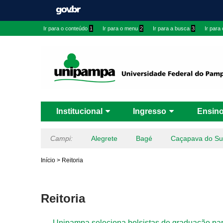
Ir para o conteúdo
1
Ir para o menu
2
Ir para a busca
3
Ir para
Institucional
Ingresso
Ensin
Campi:
Alegrete
Bagé
Caçapava do Su
Início
>
Reitoria
Reitoria
Unipampa seleciona bolsistas de graduação para 