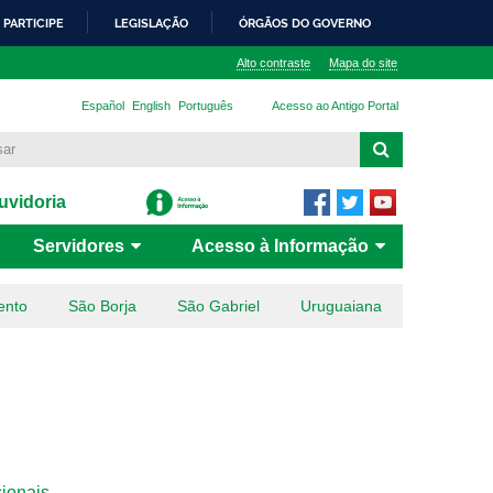
PARTICIPE
LEGISLAÇÃO
ÓRGÃOS DO GOVERNO
Alto contraste
Mapa do site
Español
English
Português
Acesso ao Antigo Portal
vidoria
Servidores
Acesso à Informação
ento
São Borja
São Gabriel
Uruguaiana
cionais