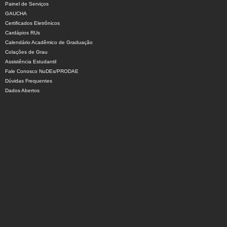
Painel de Serviços
GAUCHA
Certificados Eletrônicos
Cardápios RUs
Calendário Acadêmico de Graduação
Colações de Grau
Assistência Estudantil
Fale Conosco NuDEs/PRODAE
Dúvidas Frequentes
Dados Abertos