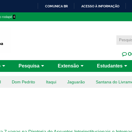
Pular
COMUNICA BR
ACESSO À INFORMAÇÃO
para o
IR
 o rodapé
4
conteúdo
PARA
principal
O
CONTEÚDO
Ou
o
Pesquisa
Extensão
Estudantes
l
Dom Pedrito
Itaqui
Jaguarão
Santana do Livram
7 vagas na Diretoria de Assuntos Interinstitucionais e Interna