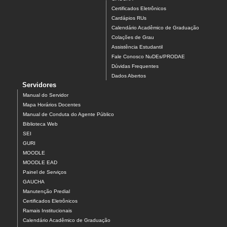
Certificados Eletrônicos
Cardápios RUs
Calendário Acadêmico de Graduação
Colações de Grau
Assistência Estudantil
Fale Conosco NuDEs/PRODAE
Dúvidas Frequentes
Dados Abertos
Servidores
Manual do Servidor
Mapa Horários Docentes
Manual de Conduta do Agente Público
Biblioteca Web
SEI
GURI
MOODLE
MOODLE EAD
Painel de Serviços
GAUCHA
Manutenção Predial
Certificados Eletrônicos
Ramais Institucionais
Calendário Acadêmico de Graduação