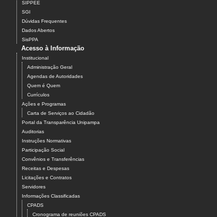
SIPPEE
SGI
Dúvidas Frequentes
Dados Abertos
SisPPA
Acesso à Informação
Institucional
Administração Geral
Agendas de Autoridades
Quem é Quem
Currículos
Ações e Programas
Carta de Serviços ao Cidadão
Portal da Transparência Unipampa
Auditorias
Instruções Normativas
Participação Social
Convênios e Transferências
Receitas e Despesas
Licitações e Contratos
Servidores
Informações Classificadas
CPADS
Cronograma de reuniões CPADS