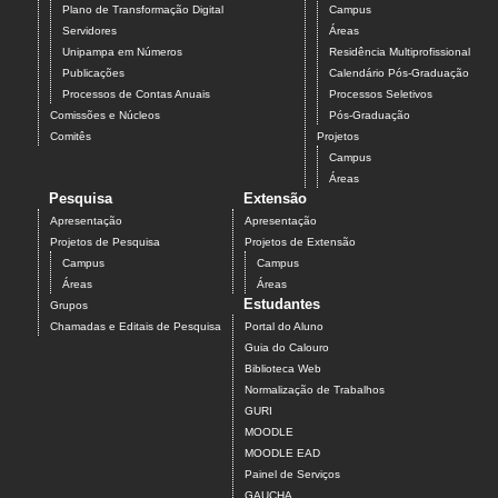
Plano de Transformação Digital
Campus
Servidores
Áreas
Unipampa em Números
Residência Multiprofissional
Publicações
Calendário Pós-Graduação
Processos de Contas Anuais
Processos Seletivos
Comissões e Núcleos
Pós-Graduação
Comitês
Projetos
Campus
Áreas
Pesquisa
Extensão
Apresentação
Apresentação
Projetos de Pesquisa
Projetos de Extensão
Campus
Campus
Áreas
Áreas
Estudantes
Grupos
Chamadas e Editais de Pesquisa
Portal do Aluno
Guia do Calouro
Biblioteca Web
Normalização de Trabalhos
GURI
MOODLE
MOODLE EAD
Painel de Serviços
GAUCHA