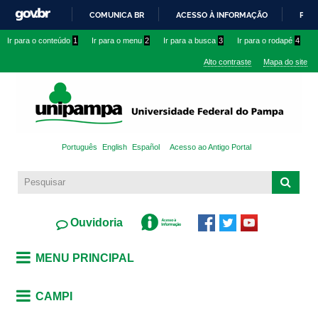
Pular
COMUNICA BR
ACESSO À INFORMAÇÃO
PART
para o
IR
Ir para o conteúdo
1
Ir para o menu
2
Ir para a busca
3
Ir para o rodapé
4
conteúdo
PARA
principal
Alto contraste
Mapa do site
O
CONTEÚDO
Português
English
Español
Acesso ao Antigo Portal
Ouvidoria
MENU PRINCIPAL
CAMPI