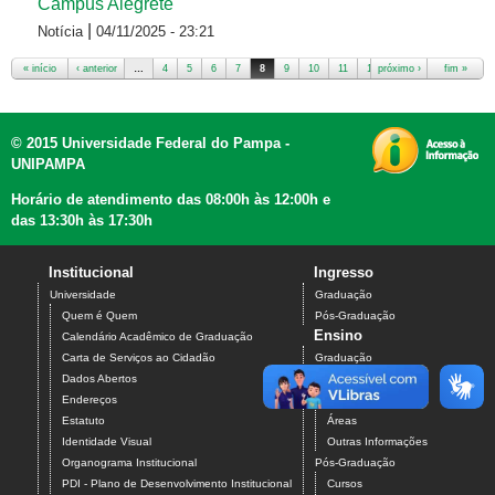
Campus Alegrete
|
Notícia
04/11/2025 - 23:21
« início
‹ anterior
…
4
5
6
7
8
9
10
11
12
próximo ›
…
fim »
Páginas
© 2015 Universidade Federal do Pampa -
UNIPAMPA
Horário de atendimento das 08:00h às 12:00h e
das 13:30h às 17:30h
Institucional
Ingresso
Universidade
Graduação
Quem é Quem
Pós-Graduação
Ensino
Calendário Acadêmico de Graduação
Carta de Serviços ao Cidadão
Graduação
Dados Abertos
Cursos
Endereços
Campus
Estatuto
Áreas
Identidade Visual
Outras Informações
Organograma Institucional
Pós-Graduação
PDI - Plano de Desenvolvimento Institucional
Cursos