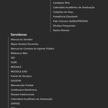
Cardápios RUs
Calendário Acadêmico de Graduação
Colações de Grau
Assistência Estudantil
Fale Conosco NuDEs/PRODAE
Dúvidas Frequentes
Dados Abertos
Servidores
Manual do Servidor
Mapa Horários Docentes
Manual de Conduta do Agente Público
Biblioteca Web
SEI
GURI
MOODLE
MOODLE EAD
Painel de Serviços
GAUCHA
Manutenção Predial
Certificados Eletrônicos
Ramais Institucionais
Calendário Acadêmico de Graduação
SIPPEE