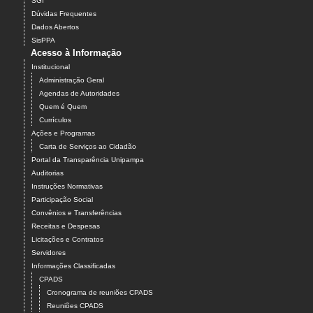
SGI
Dúvidas Frequentes
Dados Abertos
SisPPA
Acesso à Informação
Institucional
Administração Geral
Agendas de Autoridades
Quem é Quem
Currículos
Ações e Programas
Carta de Serviços ao Cidadão
Portal da Transparência Unipampa
Auditorias
Instruções Normativas
Participação Social
Convênios e Transferências
Receitas e Despesas
Licitações e Contratos
Servidores
Informações Classificadas
CPADS
Cronograma de reuniões CPADS
Reuniões CPADS