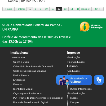
|
Notícia
18/07/2025 - 15:56
« início
‹ anterior
…
8
9
10
11
12
13
14
15
próximo ›
16
…
fim »
Páginas
© 2015 Universidade Federal do Pampa -
UNIPAMPA
Horário de atendimento das 08:00h às 12:00h e
das 13:30h às 17:30h
Institucional
Ingresso
Universidade
Graduação
Quem é Quem
Pós-Graduação
Ensino
Calendário Acadêmico de Graduação
Carta de Serviços ao Cidadão
Graduação
Dados Abertos
Cursos
Endereços
Campus
Estatuto
Áreas
Identidade Visual
Outras Informações
Organograma Institucional
Pós-Graduação
PDI - Plano de Desenvolvimento Institucional
Cursos
Plano de Transformação Digital
Campus