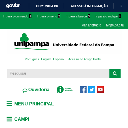
Pular
COMUNICA BR
ACESSO À INFORMAÇÃO
PART
para o
IR
Ir para o conteúdo
1
Ir para o menu
2
Ir para a busca
3
Ir para o rodapé
4
conteúdo
PARA
principal
Alto contraste
Mapa do site
O
CONTEÚDO
Português
English
Español
Acesso ao Antigo Portal
Ouvidoria
MENU PRINCIPAL
CAMPI