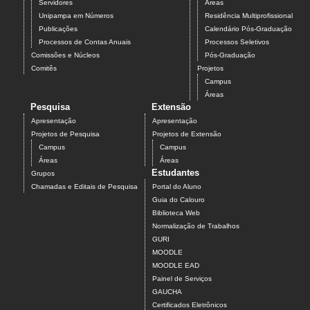
Servidores
Áreas
Unipampa em Números
Residência Multiprofissional
Publicações
Calendário Pós-Graduação
Processos de Contas Anuais
Processos Seletivos
Comissões e Núcleos
Pós-Graduação
Comitês
Projetos
Campus
Áreas
Pesquisa
Extensão
Apresentação
Apresentação
Projetos de Pesquisa
Projetos de Extensão
Campus
Campus
Áreas
Áreas
Estudantes
Grupos
Chamadas e Editais de Pesquisa
Portal do Aluno
Guia do Calouro
Biblioteca Web
Normalização de Trabalhos
GURI
MOODLE
MOODLE EAD
Painel de Serviços
GAUCHA
Certificados Eletrônicos