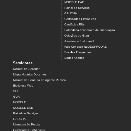
MOODLE EAD
Painel de Serviços
GAUCHA
Certificados Eletrônicos
Cardápios RUs
Calendário Acadêmico de Graduação
Colações de Grau
Assistência Estudantil
Fale Conosco NuDEs/PRODAE
Dúvidas Frequentes
Dados Abertos
Servidores
Manual do Servidor
Mapa Horários Docentes
Manual de Conduta do Agente Público
Biblioteca Web
SEI
GURI
MOODLE
MOODLE EAD
Painel de Serviços
GAUCHA
Manutenção Predial
Certificados Eletrônicos