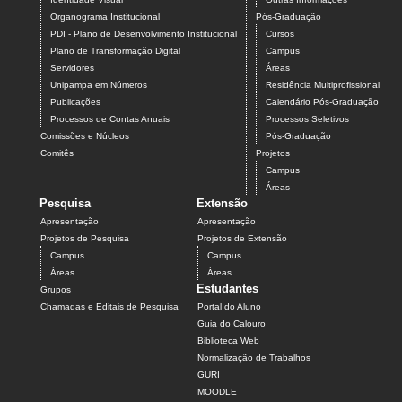
Organograma Institucional
Pós-Graduação
PDI - Plano de Desenvolvimento Institucional
Cursos
Plano de Transformação Digital
Campus
Servidores
Áreas
Unipampa em Números
Residência Multiprofissional
Publicações
Calendário Pós-Graduação
Processos de Contas Anuais
Processos Seletivos
Comissões e Núcleos
Pós-Graduação
Comitês
Projetos
Campus
Áreas
Pesquisa
Extensão
Apresentação
Apresentação
Projetos de Pesquisa
Projetos de Extensão
Campus
Campus
Áreas
Áreas
Estudantes
Grupos
Chamadas e Editais de Pesquisa
Portal do Aluno
Guia do Calouro
Biblioteca Web
Normalização de Trabalhos
GURI
MOODLE