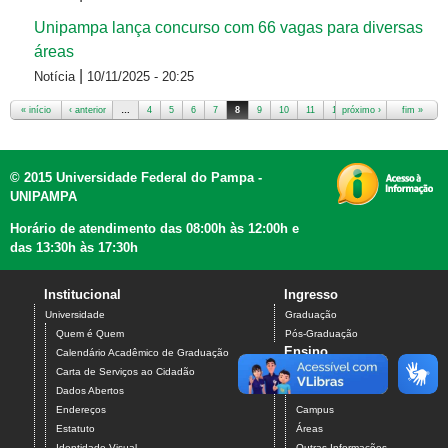
Unipampa lança concurso com 66 vagas para diversas
áreas
|
Notícia
10/11/2025 - 20:25
« início
‹ anterior
…
4
5
6
7
8
9
10
11
12
próximo ›
…
fim »
Páginas
© 2015 Universidade Federal do Pampa -
UNIPAMPA
Horário de atendimento das 08:00h às 12:00h e
das 13:30h às 17:30h
Institucional
Ingresso
Universidade
Graduação
Quem é Quem
Pós-Graduação
Ensino
Calendário Acadêmico de Graduação
Carta de Serviços ao Cidadão
Graduação
Dados Abertos
Cursos
Endereços
Campus
Estatuto
Áreas
Identidade Visual
Outras Informações