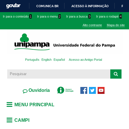
Pular
COMUNICA BR
ACESSO À INFORMAÇÃO
PART
para o
IR
Ir para o conteúdo
1
Ir para o menu
2
Ir para a busca
3
Ir para o rodapé
4
conteúdo
PARA
principal
Alto contraste
Mapa do site
O
CONTEÚDO
Português
English
Español
Acesso ao Antigo Portal
Ouvidoria
MENU PRINCIPAL
CAMPI