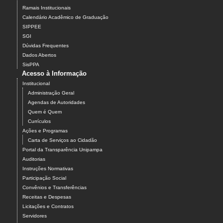
Ramais Institucionais
Calendário Acadêmico de Graduação
SIPPEE
SGI
Dúvidas Frequentes
Dados Abertos
SisPPA
Acesso à Informação
Institucional
Administração Geral
Agendas de Autoridades
Quem é Quem
Currículos
Ações e Programas
Carta de Serviços ao Cidadão
Portal da Transparência Unipampa
Auditorias
Instruções Normativas
Participação Social
Convênios e Transferências
Receitas e Despesas
Licitações e Contratos
Servidores