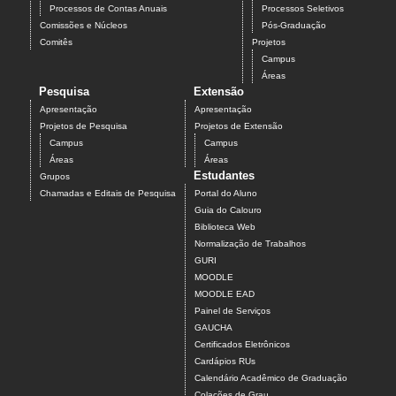
Processos de Contas Anuais
Processos Seletivos
Comissões e Núcleos
Pós-Graduação
Comitês
Projetos
Campus
Áreas
Pesquisa
Extensão
Apresentação
Apresentação
Projetos de Pesquisa
Projetos de Extensão
Campus
Campus
Áreas
Áreas
Estudantes
Grupos
Chamadas e Editais de Pesquisa
Portal do Aluno
Guia do Calouro
Biblioteca Web
Normalização de Trabalhos
GURI
MOODLE
MOODLE EAD
Painel de Serviços
GAUCHA
Certificados Eletrônicos
Cardápios RUs
Calendário Acadêmico de Graduação
Colações de Grau