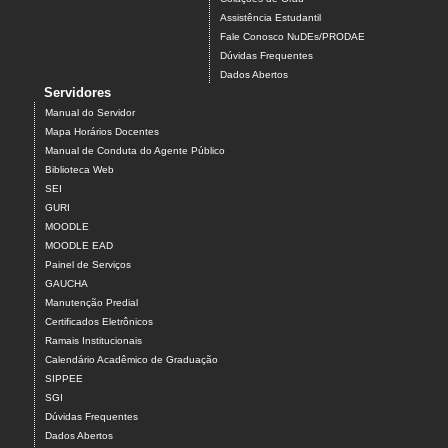
Assistência Estudantil
Fale Conosco NuDEs/PRODAE
Dúvidas Frequentes
Dados Abertos
Servidores
Manual do Servidor
Mapa Horários Docentes
Manual de Conduta do Agente Público
Biblioteca Web
SEI
GURI
MOODLE
MOODLE EAD
Painel de Serviços
GAUCHA
Manutenção Predial
Certificados Eletrônicos
Ramais Institucionais
Calendário Acadêmico de Graduação
SIPPEE
SGI
Dúvidas Frequentes
Dados Abertos