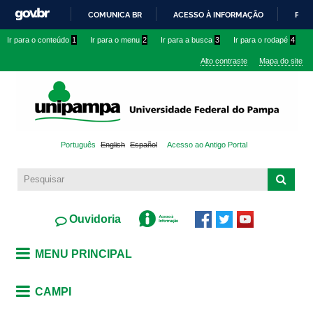
Pular
COMUNICA BR
ACESSO À INFORMAÇÃO
PART
para o
IR
Ir para o conteúdo
1
Ir para o menu
2
Ir para a busca
3
Ir para o rodapé
4
conteúdo
PARA
principal
Alto contraste
Mapa do site
O
CONTEÚDO
Português
English
Español
Acesso ao Antigo Portal
Ouvidoria
MENU PRINCIPAL
CAMPI