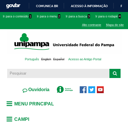
Pular
COMUNICA BR
ACESSO À INFORMAÇÃO
PART
para o
IR
Ir para o conteúdo
1
Ir para o menu
2
Ir para a busca
3
Ir para o rodapé
4
conteúdo
PARA
principal
Alto contraste
Mapa do site
O
CONTEÚDO
Português
English
Español
Acesso ao Antigo Portal
Ouvidoria
MENU PRINCIPAL
CAMPI