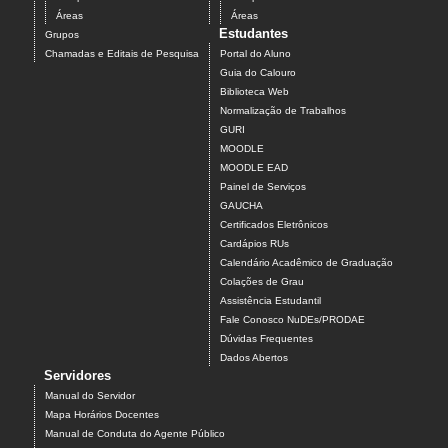
Áreas
Áreas
Estudantes
Grupos
Chamadas e Editais de Pesquisa
Portal do Aluno
Guia do Calouro
Biblioteca Web
Normalização de Trabalhos
GURI
MOODLE
MOODLE EAD
Painel de Serviços
GAUCHA
Certificados Eletrônicos
Cardápios RUs
Calendário Acadêmico de Graduação
Colações de Grau
Assistência Estudantil
Fale Conosco NuDEs/PRODAE
Dúvidas Frequentes
Dados Abertos
Servidores
Manual do Servidor
Mapa Horários Docentes
Manual de Conduta do Agente Público