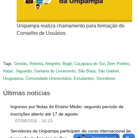
o do
Unipampa realiza chamamento para formação do
Un
Conselho de Usuários
Co
Tags:
Gestão
,
Reitoria
,
Alegrete
,
Bagé
,
Caçapava do Sul
,
Dom Pedrito
,
Itaqui
,
Jaguarão
,
Santana do Livramento
,
São Borja
,
São Gabriel
,
Uruguaiana
,
Comunidade Universitária
,
Estudantes
,
Servidores
Últimas notícias
Ingresso por Notas do Ensino Médio: segundo período de
inscrições aberto até 17 de agosto
07/08/2026 - 16:23
Servidores da Unipampa participam de curso internacional de