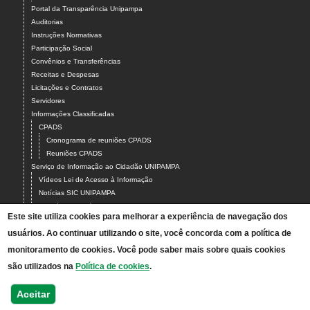
Portal da Transparência Unipampa
Auditorias
Instruções Normativas
Participação Social
Convênios e Transferências
Receitas e Despesas
Licitações e Contratos
Servidores
Informações Classificadas
CPADS
Cronograma de reuniões CPADS
Reuniões CPADS
Serviço de Informação ao Cidadão UNIPAMPA
Vídeos Lei de Acesso à Informação
Notícias SIC UNIPAMPA
Relatórios Estatísticos SIC UNIPAMPA
Este site utiliza cookies para melhorar a experiência de navegação dos
Fluxograma SIC UNIPAMPA
usuários. Ao continuar utilizando o site, você concorda com a política de
Perguntas Frequentes
Dados Abertos
monitoramento de cookies. Você pode saber mais sobre quais cookies
Sobre a Lei de Acesso à Informação
são utilizados na
Política de cookies
.
LGPD - Lei Geral de Proteção de Dados Pessoais
Transparência e Prestação de Contas
Aceitar
Consulta Processos Públicos