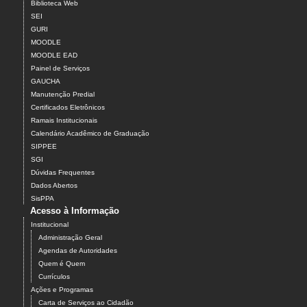
Biblioteca Web
SEI
GURI
MOODLE
MOODLE EAD
Painel de Serviços
GAUCHA
Manutenção Predial
Certificados Eletrônicos
Ramais Institucionais
Calendário Acadêmico de Graduação
SIPPEE
SGI
Dúvidas Frequentes
Dados Abertos
SisPPA
Acesso à Informação
Institucional
Administração Geral
Agendas de Autoridades
Quem é Quem
Currículos
Ações e Programas
Carta de Serviços ao Cidadão