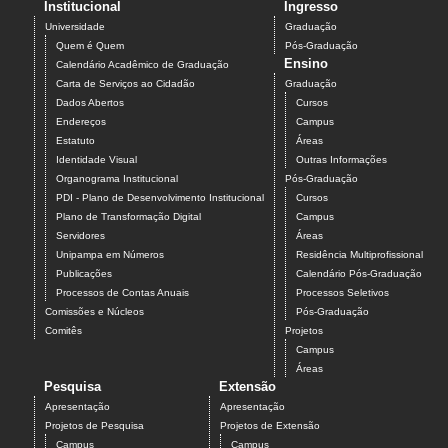
Institucional
Ingresso
Universidade
Graduação
Quem é Quem
Pós-Graduação
Ensino
Calendário Acadêmico de Graduação
Carta de Serviços ao Cidadão
Graduação
Dados Abertos
Cursos
Endereços
Campus
Estatuto
Áreas
Identidade Visual
Outras Informações
Organograma Institucional
Pós-Graduação
PDI - Plano de Desenvolvimento Institucional
Cursos
Plano de Transformação Digital
Campus
Servidores
Áreas
Unipampa em Números
Residência Multiprofissional
Publicações
Calendário Pós-Graduação
Processos de Contas Anuais
Processos Seletivos
Comissões e Núcleos
Pós-Graduação
Comitês
Projetos
Campus
Áreas
Pesquisa
Extensão
Apresentação
Apresentação
Projetos de Pesquisa
Projetos de Extensão
Campus
Campus