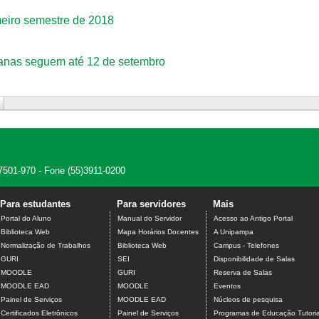
meiro semestre de 2018
canas seguem até 12 de setembro
7501-970 - Fone (55)3911-0200
Para estudantes
Para servidores
Mais
Portal do Aluno
Manual do Servidor
Acesso ao Antigo Portal
Biblioteca Web
Mapa Horários Docentes
A Unipampa
Normalização de Trabalhos
Biblioteca Web
Campus - Telefones
GURI
SEI
Disponibilidade de Salas
MOODLE
GURI
Reserva de Salas
MOODLE EAD
MOODLE
Eventos
Painel de Serviços
MOODLE EAD
Núcleos de pesquisa
Certificados Eletrônicos
Painel de Serviços
Programas de Educação Tutoria