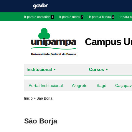
Ir para o conteúdo
1
Ir para o menu
2
Ir para a busca
3
Ir para 
Campus Ur
Institucional
Cursos
Portal Institucional
Alegrete
Bagé
Caçapav
Início
>
São Borja
São Borja