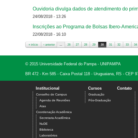
Ouvidoria divulga dados de atendimento do pri
24/08/2018 - 13:26
Inscrições ao Programa de Bolsas Ibero-Ameri
22/08/2018 - 16:10
« início
‹ anterior
…
26
27
28
29
30
31
32
33
34
Páginas
© 2015 Universidade Federal do Pampa - UNIPAMPA
BR 472 - Km 585 - Caixa Postal 118 - Uruguaiana, RS - CEP 9
Institucional
Cursos
Contato
Conselho de Campus
Graduação
Agenda de Reuniões
Pós-Graduação
Atas
Coordenação Acadêmica
Secretaria Acadêmica
NuDE
Biblioteca
Laboratórios