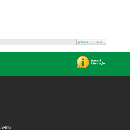
próximo ›
fim »
l (PETs)