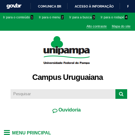
Pular
COMUNICA BR
ACESSO À INFORMAÇÃO
PART
para o
IR
Ir para o conteúdo
1
Ir para o menu
2
Ir para a busca
3
Ir para o rodapé
4
conteúdo
PARA
principal
Alto contraste
Mapa do site
O
CONTEÚDO
Campus Uruguaiana
Ouvidoria
MENU PRINCIPAL