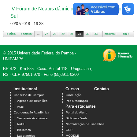
IV Fórum de Neabis dá início à realização do IV Copene
Sul
09/07/2018 - 16:38
« início
‹ anterior
…
27
28
29
30
31
32
33
34
próximo ›
35
fim »
Páginas
© 2015 Universidade Federal do Pampa -
UNIPAMPA
BR 472 - Km 585 - Caixa Postal 118 - Uruguaiana,
RS - CEP 97501-970 - Fone (55)3911-0200
Institucional
Cursos
Contato
Conselho de Campus
Graduação
Agenda de Reuniões
Pós-Graduação
Para estudantes
Atas
Coordenação Acadêmica
Portal do Aluno
Secretaria Acadêmica
Biblioteca Web
NuDE
Normalização de Trabalhos
Biblioteca
GURI
Laboratórios
MOODLE