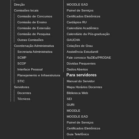
Direção
MOODLE EAD
Comissões locais
Painel de Serviços
Comissão de Concursos
Certificados Eletrônicos
Comissão de Ensino
Cardápios RU
Comissão de Extensão
Calendário Acadêmico
Comissão de Pesquisa
Calendário da Pós-graduação
Outras Comissões
GAUCHA
Coordenação Administrativa
Colações de Grau
Secretaria Administrativa
Assistência Estudantil
SCMP
Fale conosco NuDEs/PRODAE
SCOF
Dúvidas Frequentes
Interface Pessoal
Dados Abertos
Para servidores
Planejamento e Infraestrutura
STIC
Manual do Servidor
Servidores
Mapa Horários Docentes
Docentes
Biblioteca Web
Técnicos
SEI
GURI
MOODLE
MOODLE EAD
Painel de Serviços
Certificados Eletrônicos
Guia Telefônico