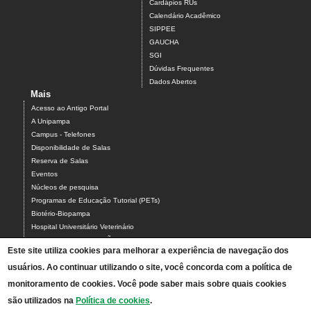
Cardápios RUs
Calendário Acadêmico
SIPPEE
GAUCHA
SGI
Dúvidas Frequentes
Dados Abertos
Mais
Acesso ao Antigo Portal
A Unipampa
Campus - Telefones
Disponibilidade de Salas
Reserva de Salas
Eventos
Núcleos de pesquisa
Programas de Educação Tutorial (PETs)
Biotério-Biopampa
Hospital Universitário Veterinário
Chamados MANUTENÇÃO PREDIAL E AR-CONDICIONADO
Este site utiliza cookies para melhorar a experiência de navegação dos
Chamados TIC-ASCOM-DIV BIBLIOTECAS-PROCADI
usuários. Ao continuar utilizando o site, você concorda com a política de
Comissão Eleitoral Local (CEL campus Uruguaiana)
Coordenação Local de Laboratórios
monitoramento de cookies. Você pode saber mais sobre quais cookies
Intérpretes de Libras - Contato e Agenda
são utilizados na
Política de cookies
.
PDI 2025-2029